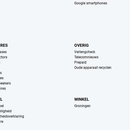
Google smartphones
IRES
OVERIG
ases
Verlengcheck
ctors
Telecomnieuws
s
Prepaid
Oude apparaat recyclen
ns
es
peakers
ires
EL
WINKEL
pel
Groningen
iligheid
kheidsverklaring
re