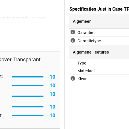
Specificaties Just in Case 
k zo lang mogelijk in goede
Algemeen
wat gemaakt is van 100%
en doorzichtig hoesje voor je
Garantie
 Xiaomi 15T de ideale cover voor
Garantietype
stel voor iedereen zichtbaar.
bescherming voor je toestel. Hier
Algemene Features
ere hoesjes.
Cover Transparant
Type
Materiaal
10
t:
Kleur
10
10
e
10
10
: