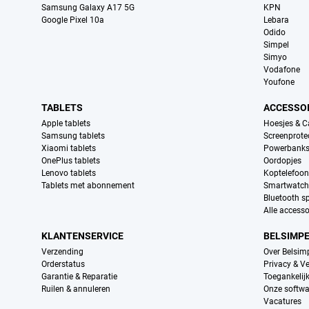
Samsung Galaxy A17 5G
KPN
Google Pixel 10a
Lebara
Odido
Simpel
Simyo
Vodafone
Youfone
TABLETS
ACCESSO
Apple tablets
Hoesjes & C
Samsung tablets
Screenprote
Xiaomi tablets
Powerbank
OnePlus tablets
Oordopjes
Lenovo tablets
Koptelefoo
Tablets met abonnement
Smartwatch
Bluetooth s
Alle accesso
KLANTENSERVICE
BELSIMP
Verzending
Over Belsim
Orderstatus
Privacy & Ve
Garantie & Reparatie
Toegankelij
Ruilen & annuleren
Onze softwa
Vacatures