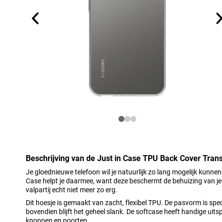
Beschrijving van de Just in Case TPU Back Cover Tran
Je gloednieuwe telefoon wil je natuurlijk zo lang mogelijk kunnen
Case helpt je daarmee, want deze beschermt de behuizing van je 
valpartij echt niet meer zo erg.
Dit hoesje is gemaakt van zacht, flexibel TPU. De pasvorm is sp
bovendien blijft het geheel slank. De softcase heeft handige uit
knoppen en poorten.