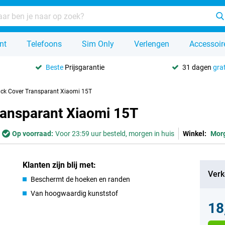
nt
Telefoons
Sim Only
Verlengen
Accessoir
Beste
Prijsgarantie
31 dagen
grat
ack Cover Transparant Xiaomi 15T
ransparant Xiaomi 15T
Op voorraad:
Voor 23:59 uur besteld, morgen in huis
Winkel:
Mor
Klanten zijn blij met:
Verk
Beschermt de hoeken en randen
Van hoogwaardig kunststof
18