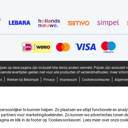
zen op deze pagina zijn inclusief btw, tenzij anders vermeld.
Prijzen zijn exclusief 
oemde levertijden gelden niet voor alle producten of verzendmethoden:
meer inform
rs
Werken bij Belsimpel
Privacy
Impressum
Cookievoorkeuren
Algemen
rsoonlijker te kunnen helpen. Zo plaatsen we altijd functionele en analyti
artners voor marketingdoeleinden. Zo kunnen we advertenties tonen die v
agina en klik in de footer op 'Cookievoorkeuren'. Lees meer over onze coo