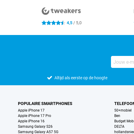
Externe winkelbeoordelingen
4,5
/ 5,0
4.5 sterren
Altijd als eerste op de hoogte
POPULAIRE SMARTPHONES
TELEFOO
Apple iPhone 17
50+mobiel
Apple iPhone 17 Pro
Ben
Apple iPhone 16
Budget Mobi
Samsung Galaxy S26
DELTA
Samsung Galaxy A57 5G
hollandsni