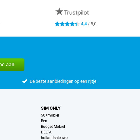
0
4,4
/ 5,0
4.4 sterren
me aan
De beste aanbiedingen op een rijtje
SIM ONLY
50+mobiel
Ben
Budget Mobiel
DELTA
hollandsnieuwe