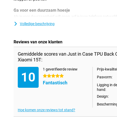
Ga voor een duurzaam hoesje
Als je voor duurzaamheid wilt gaan, wil je jouw telefoon natuurlij
conditie houden. Dit kan door middel van dit duurzaam hoesje 
Volledige beschrijving
gerecyclede materialen. Zo ben je dubbel zo goed bezig! Zoek je e
Xiaomi 15T? Dan is de Just in Case TPU Back Cover Transparant
jou.
Reviews van onze klanten
Met deze transparante case blijft het prachtige design van je toe
Doordat het hoesje van kunststof gemaakt is, biedt dit optimale 
komt nog bij dat kunststof hoesjes vaak niet zo duur zijn als and
Gemiddelde scores van Just in Case TPU Back 
Xiaomi 15T:
1 geverifieerde review
Prijs-kwalitei
10
5 sterren
Pasvorm:
Fantastisch
Ligging in d
hand:
Design:
Bescherming
Hoe komen onze reviews tot stand?