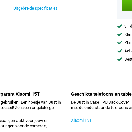
Uitgebreide specificaties
31 d
Klan
Klan
Acti
Best
sparant Xiaomi 15T
Geschikte telefoons en table
 gebruiken. Een hoesje van Just in
De Just in Case TPU Back Cover T
toestel! Zo is een ongelukkige
met de onderstaande telefoons en
Xiaomi 15T
eciaal gemaakt voor jouw en
sparingen voor de camera’s,