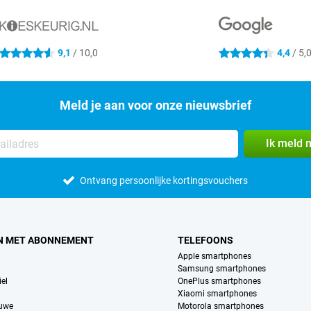
9,1
/ 10,0
4,4
/ 5,
4.6 sterren
4.4 sterren
Meld je aan voor onze nieuwsbrief
Ik meld 
Ontvang persoonlijke kortingsvouchers
N MET ABONNEMENT
TELEFOONS
Apple smartphones
Samsung smartphones
el
OnePlus smartphones
Xiaomi smartphones
euwe
Motorola smartphones