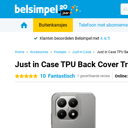
Buitenkansjes
Telefoon met abonneme
Klanten beoordelen Belsimpel met
4.4/5
Home
Accessoires
Hoesjes
Just-in-Case
Just in Case TPU B
Just in Case TPU Back Cover T
10
Fantastisch
Online:
5 sterren
1 geverifieerde review