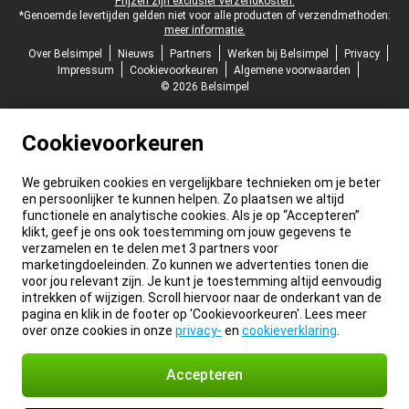
Prijzen zijn exclusief verzendkosten.
*Genoemde levertijden gelden niet voor alle producten of verzendmethoden:
meer informatie.
Over Belsimpel
Nieuws
Partners
Werken bij Belsimpel
Privacy
Impressum
Cookievoorkeuren
Algemene voorwaarden
© 2026 Belsimpel
Cookievoorkeuren
We gebruiken cookies en vergelijkbare technieken om je beter
en persoonlijker te kunnen helpen. Zo plaatsen we altijd
functionele en analytische cookies. Als je op “Accepteren”
klikt, geef je ons ook toestemming om jouw gegevens te
verzamelen en te delen met 3 partners voor
marketingdoeleinden. Zo kunnen we advertenties tonen die
voor jou relevant zijn. Je kunt je toestemming altijd eenvoudig
intrekken of wijzigen. Scroll hiervoor naar de onderkant van de
pagina en klik in de footer op 'Cookievoorkeuren'. Lees meer
over onze cookies in onze
privacy-
en
cookieverklaring
.
Accepteren