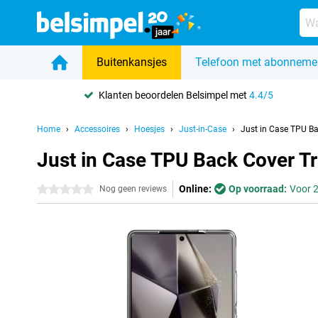
Buitenkansjes
Telefoon met abonneme
Klanten beoordelen Belsimpel met
4.4/5
Home
Accessoires
Hoesjes
Just-in-Case
Just in Case TPU B
Just in Case TPU Back Cover T
Online:
Op voorraad:
Voor 2
0 sterren
Nog geen reviews