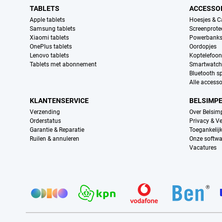
TABLETS
ACCESSO
Apple tablets
Hoesjes & C
Samsung tablets
Screenprote
Xiaomi tablets
Powerbank
OnePlus tablets
Oordopjes
Lenovo tablets
Koptelefoo
Tablets met abonnement
Smartwatch
Bluetooth s
Alle accesso
KLANTENSERVICE
BELSIMP
Verzending
Over Belsim
Orderstatus
Privacy & Ve
Garantie & Reparatie
Toegankelij
Ruilen & annuleren
Onze softwa
Vacatures
Provider partners
Certificaten, betaalmethoden, bezorgingsdienst partners