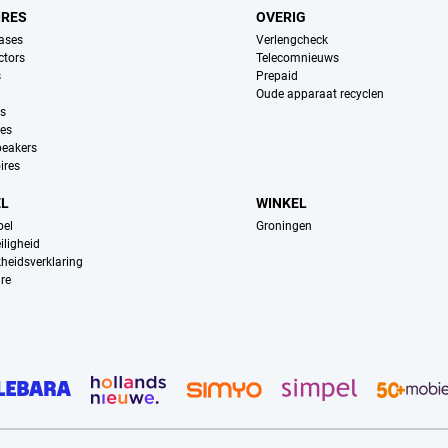
IRES
OVERIG
ases
Verlengcheck
ctors
Telecomnieuws
s
Prepaid
Oude apparaat recyclen
ns
es
peakers
ires
EL
WINKEL
pel
Groningen
iligheid
kheidsverklaring
re