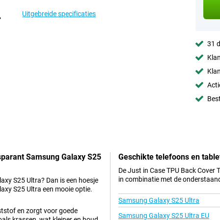
Uitgebreide specificaties
31 d
Klan
Klan
Acti
Best
nsparant Samsung Galaxy S25
Geschikte telefoons en table
De Just in Case TPU Back Cover T
in combinatie met de onderstaand
axy S25 Ultra? Dan is een hoesje
xy S25 Ultra een mooie optie.
Samsung Galaxy S25 Ultra
ststof en zorgt voor goede
Samsung Galaxy S25 Ultra EU
als krassen, wat kleiner en houd