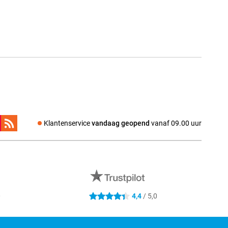
Klantenservice
vandaag geopend
vanaf 09.00 uur
0
4,4
/ 5,0
4.4 sterren