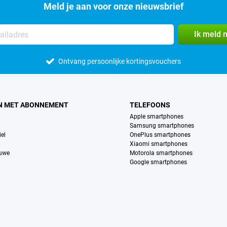
Meld je aan voor onze nieuwsbrief
Ik meld 
Ontvang persoonlijke kortingsvouchers
N MET ABONNEMENT
TELEFOONS
Apple smartphones
Samsung smartphones
el
OnePlus smartphones
Xiaomi smartphones
euwe
Motorola smartphones
Google smartphones