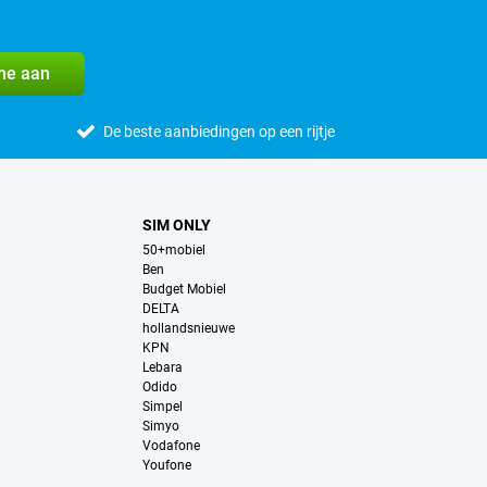
me aan
De beste aanbiedingen op een rijtje
SIM ONLY
50+mobiel
Ben
Budget Mobiel
DELTA
hollandsnieuwe
KPN
Lebara
Odido
Simpel
Simyo
Vodafone
Youfone