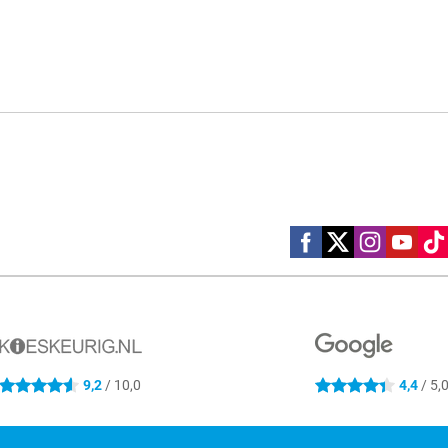
Social media
9,2
/ 10,0
4,4
/ 5,
4.6 sterren
4.4 sterren