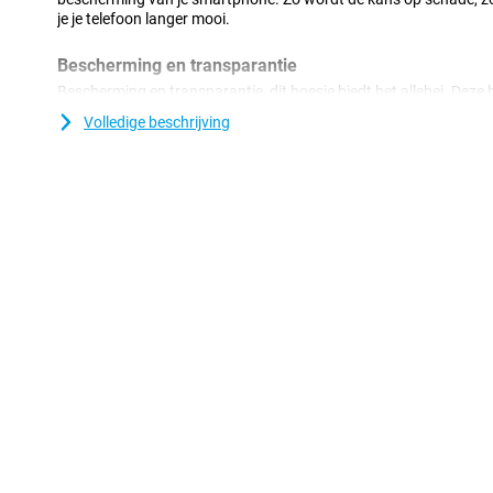
je je telefoon langer mooi.
Bescherming en transparantie
Bescherming en transparantie, dit hoesje biedt het allebei. Deze
meest voorkomende schade. Vallen, stoten en krassen. Door dat d
Volledige beschrijving
steeds genieten van het design van je telefoon. Kunststof is een 
uitermate geschikt is voor hoesjes. Daarom beschermt dit hoes
Galaxy S25 Ultra erg goed tegen eventuele krassen en deuken.