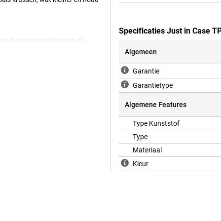
Specificaties Just in Case 
 beschermt namelijk tegen de
e case doorzichtig is, kan je nog
Algemeen
erg stevig materiaal, waardoor dit
je van Just in Case jouw Samsung
Garantie
Garantietype
Algemene Features
Type Kunststof
Type
Materiaal
Kleur