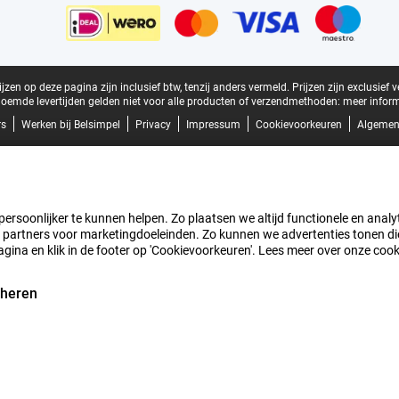
zen op deze pagina zijn inclusief btw, tenzij anders vermeld.
Prijzen zijn exclusief 
oemde levertijden gelden niet voor alle producten of verzendmethoden:
meer inform
rs
Werken bij Belsimpel
Privacy
Impressum
Cookievoorkeuren
Algemen
rsoonlijker te kunnen helpen. Zo plaatsen we altijd functionele en analyti
artners voor marketingdoeleinden. Zo kunnen we advertenties tonen die v
agina en klik in de footer op 'Cookievoorkeuren'. Lees meer over onze coo
eheren