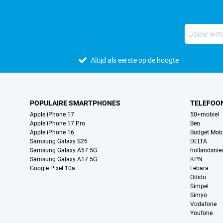
Altijd als eerste op de hoogte
POPULAIRE SMARTPHONES
TELEFOO
Apple iPhone 17
50+mobiel
Apple iPhone 17 Pro
Ben
Apple iPhone 16
Budget Mobi
Samsung Galaxy S26
DELTA
Samsung Galaxy A57 5G
hollandsni
Samsung Galaxy A17 5G
KPN
Google Pixel 10a
Lebara
Odido
Simpel
Simyo
Vodafone
Youfone