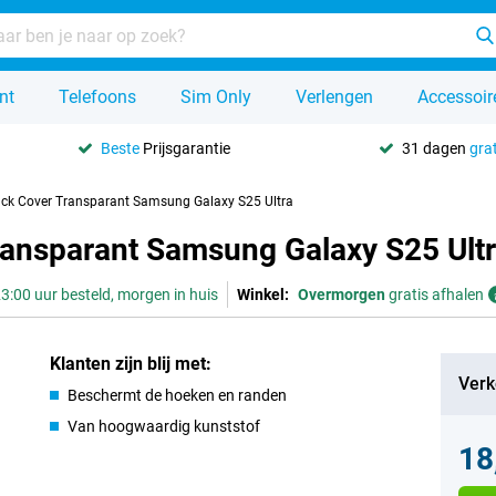
nt
Telefoons
Sim Only
Verlengen
Accessoir
Beste
Prijsgarantie
31 dagen
grat
ack Cover Transparant Samsung Galaxy S25 Ultra
ransparant Samsung Galaxy S25 Ult
3:00 uur besteld, morgen in huis
Winkel:
Overmorgen
gratis afhalen
Klanten zijn blij met:
Verk
Beschermt de hoeken en randen
Van hoogwaardig kunststof
18