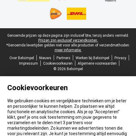
Juridische voettekst
Genoemde prijzen op deze pagina zijn inclusief btw, tenzij anders vermeld.
Prijzen zijn exclusief verzendkosten.
*Genoemde levertijden gelden niet voor alle producten of verzendmethoden:
meer informatie.
Over Belsimpel
Nieuws
Partners
Werken bij Belsimpel
Privacy
Impressum
Cookievoorkeuren
Algemene voorwaarden
© 2026 Belsimpel
Cookievoorkeuren
We gebruiken cookies en vergelijkbare technieken om je beter
en persoonlijker te kunnen helpen. Zo plaatsen we altijd
functionele en analytische cookies. Als je op “Accepteren”
klikt, geef je ons ook toestemming om jouw gegevens te
verzamelen en te delen met 3 partners voor
marketingdoeleinden. Zo kunnen we advertenties tonen die
voor jou relevant zijn. Je kunt je toestemming altijd eenvoudig