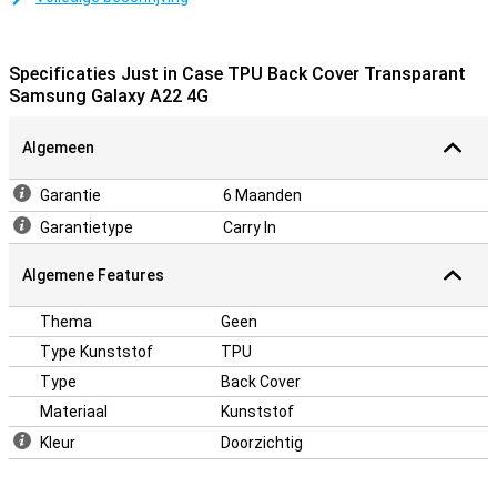
Galaxy A22 4G is een kunststof hoesje wat bescherming en grip
toevoegt voor de minimalist in ons allemaal! Deze smartphone
case beschermt jouw smartphone tegen de meest voorkomende
Specificaties Just in Case TPU Back Cover Transparant
schade, zoals vallen stoten en krassen.
Samsung Galaxy A22 4G
Algemeen
Garantie
6 Maanden
Garantietype
Carry In
Algemene Features
Thema
Geen
Type Kunststof
TPU
Type
Back Cover
Materiaal
Kunststof
Kleur
Doorzichtig