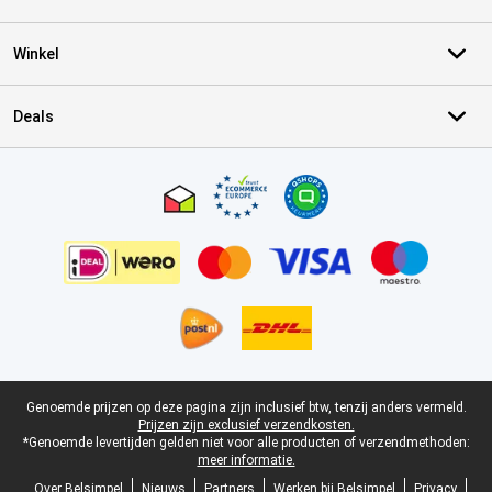
Winkel
Deals
Certificaten, betaalmethoden, bezorgingsdienst partners
Juridische voettekst
Genoemde prijzen op deze pagina zijn inclusief btw, tenzij anders vermeld.
Prijzen zijn exclusief verzendkosten.
*Genoemde levertijden gelden niet voor alle producten of verzendmethoden:
meer informatie.
Over Belsimpel
Nieuws
Partners
Werken bij Belsimpel
Privacy