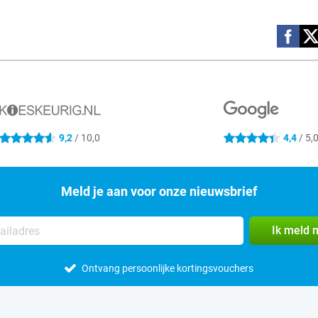
Social m
9,2
/ 10,0
4,4
/ 5,
4.6 sterren
4.4 sterren
Meld je aan voor onze nieuwsbrief
Ik meld 
Ontvang persoonlijke kortingsvouchers