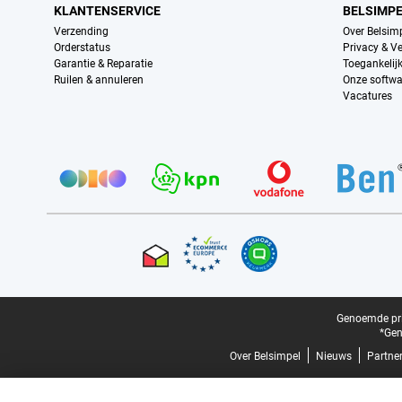
KLANTENSERVICE
BELSIMP
Verzending
Over Belsim
Orderstatus
Privacy & Ve
Garantie & Reparatie
Toegankelij
Ruilen & annuleren
Onze softwa
Vacatures
Provider partners
Certificaten, betaalmethoden, bezorgingsdienst partners
Juridische voettekst
Genoemde prij
*Gen
Over Belsimpel
Nieuws
Partne