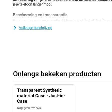
je je telefoon langer mooi.
Bescherming en transparantie
Bescherming en transparantie, dit hoesje biedt het allebei. Deze
meest voorkomende schade. Vallen, stoten en krassen. Door dat d
Volledige beschrijving
steeds genieten van het design van je telefoon. Kunststof is een 
uitermate geschikt is voor hoesjes. Daarom beschermt dit hoes
Galaxy A05s erg goed tegen eventuele krassen en deuken.
Onlangs bekeken producten
Transparent Synthetic
material Case - Just-in-
Case
Nog geen reviews