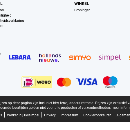
EL
WINKEL
pel
Groningen
iligheid
kheidsverklaring
re
zen op deze pagina zijn inclusief btw, tenzij anders vermeld.
Prijzen zijn exclusief 
oemde levertijden gelden niet voor alle producten of verzendmethoden:
meer inform
rs
Werken bij Belsimpel
Privacy
Impressum
Cookievoorkeuren
Algemen