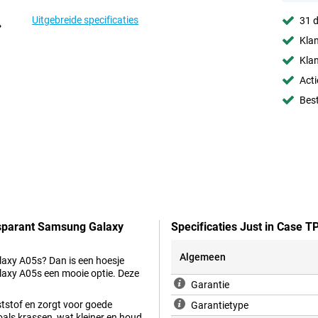
Uitgebreide specificaties
31 d
Klan
Klan
Acti
Best
nsparant Samsung Galaxy
Specificaties Just in Case
Algemeen
laxy A05s? Dan is een hoesje
axy A05s een mooie optie. Deze
Garantie
ststof en zorgt voor goede
Garantietype
als krassen, wat kleiner en houd