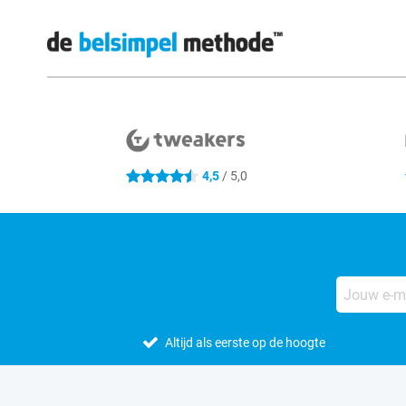
Externe winkelbeoordelingen
4,5
/ 5,0
4.5 sterren
Altijd als eerste op de hoogte