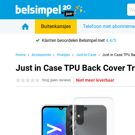
Buitenkansjes
Telefoon met abonneme
Klanten beoordelen Belsimpel met
4.4/5
Home
Accessoires
Hoesjes
Just-in-Case
Just in Case TPU B
Just in Case TPU Back Cover 
Niet meer leverbaar
0 sterren
Nog geen reviews