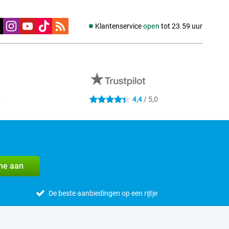
edia
Klantenservice
open
tot 23.59 uur
0
4,4
/ 5,0
4.4 sterren
me aan
De beste aanbiedingen op een rijtje