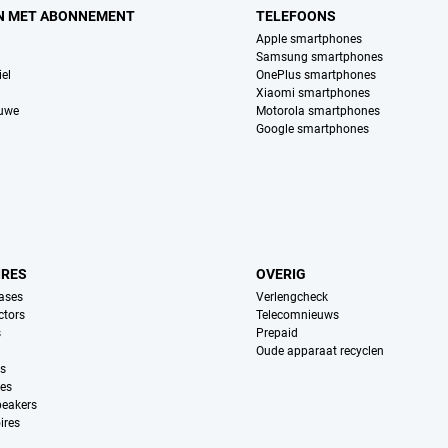
N MET ABONNEMENT
TELEFOONS
Apple smartphones
Samsung smartphones
el
OnePlus smartphones
Xiaomi smartphones
euwe
Motorola smartphones
Google smartphones
IRES
OVERIG
ases
Verlengcheck
ctors
Telecomnieuws
s
Prepaid
Oude apparaat recyclen
ns
es
peakers
ires