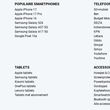
POPULAIRE SMARTPHONES
TELEFOO
Apple iPhone 17
50+mobiel
Apple iPhone 17 Pro
Ben
Apple iPhone 16
Budget Mobi
Samsung Galaxy S26
DELTA
Samsung Galaxy A57 5G
hollandsni
Samsung Galaxy A17 5G
KPN
Google Pixel 10a
Lebara
Odido
Simpel
Simyo
Vodafone
Youfone
TABLETS
ACCESSO
Apple tablets
Hoesjes & C
Samsung tablets
Screenprote
Xiaomi tablets
Powerbank
OnePlus tablets
Oordopjes
Lenovo tablets
Koptelefoo
Tablets met abonnement
Smartwatch
Bluetooth s
Alle accesso