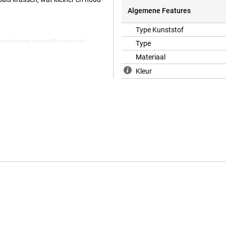
Algemene Features
Type Kunststof
 beschermt namelijk tegen de
Type
e case doorzichtig is, kan je nog
Materiaal
erg stevig materiaal, waardoor dit
je van Just in Case jouw Samsung
Kleur