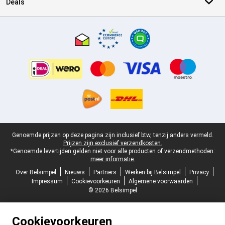
Deals
Certificaten, betaalmethoden, bezorgingsdienst partners
Juridische voettekst
Genoemde prijzen op deze pagina zijn inclusief btw, tenzij anders vermeld.
Prijzen zijn exclusief verzendkosten.
*Genoemde levertijden gelden niet voor alle producten of verzendmethoden:
meer informatie.
Over Belsimpel
Nieuws
Partners
Werken bij Belsimpel
Privacy
Impressum
Cookievoorkeuren
Algemene voorwaarden
© 2026 Belsimpel
Cookievoorkeuren