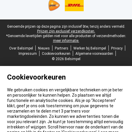
Juridische voettekst
Genoemde prijzen op deze pagina zijn inclusief btw, tenzij anders vermeld.
Prijzen zijn exclusief verzendkosten.
*Genoemde levertijden gelden niet voor alle producten of verzendmethoden:
meer informatie.
Over Belsimpel
Nieuws
Partners
Werken bij Belsimpel
Privacy
Impressum
Cookievoorkeuren
Algemene voorwaarden
© 2026 Belsimpel
Cookievoorkeuren
We gebruiken cookies en vergelijkbare technieken om je beter
en persoonlijker te kunnen helpen. Zo plaatsen we altijd
functionele en analytische cookies. Als je op “Accepteren”
klikt, geef je ons ook toestemming om jouw gegevens te
verzamelen en te delen met 3 partners voor
marketingdoeleinden. Zo kunnen we advertenties tonen die
voor jou relevant zijn. Je kunt je toestemming altijd eenvoudig
intrekken of wijzigen. Scroll hiervoor naar de onderkant van de