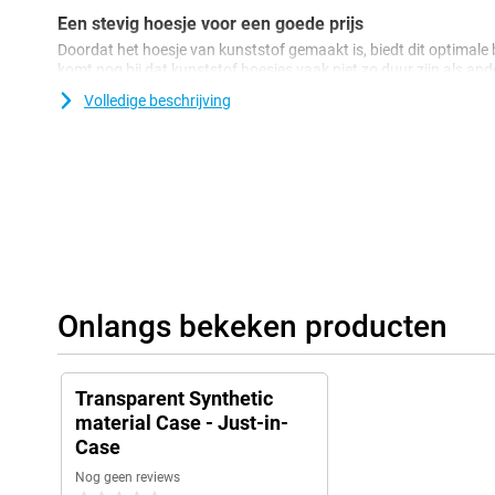
Een stevig hoesje voor een goede prijs
Doordat het hoesje van kunststof gemaakt is, biedt dit optimale 
komt nog bij dat kunststof hoesjes vaak niet zo duur zijn als and
cover, wat inhoudt dat hij de achterkant en de zijkanten van je 
Volledige beschrijving
deuken en vuil. Als je de voorkant wilt beschermen, maak dan ge
Onlangs bekeken producten
Transparent Synthetic
material Case - Just-in-
Case
Nog geen reviews