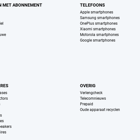
N MET ABONNEMENT
TELEFOONS
Apple smartphones
Samsung smartphones
el
OnePlus smartphones
Xiaomi smartphones
euwe
Motorola smartphones
Google smartphones
IRES
OVERIG
ases
Verlengcheck
ctors
Telecomnieuws
s
Prepaid
Oude apparaat recyclen
ns
es
peakers
ires