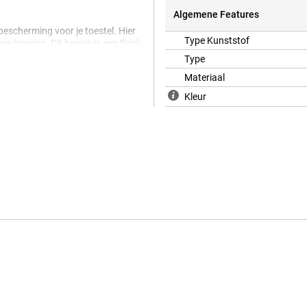
Algemene Features
bescherming voor je toestel. Hier
Type Kunststof
ere hoesjes. Dit hoesje is een Back
telefoon beschermt tegen krassen,
Type
bruik van een screenprotector.
Materiaal
Kleur