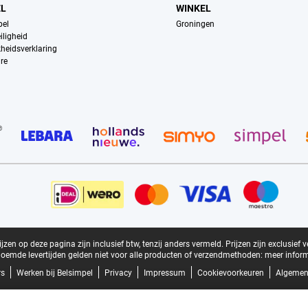
EL
WINKEL
pel
Groningen
iligheid
kheidsverklaring
re
zen op deze pagina zijn inclusief btw, tenzij anders vermeld.
Prijzen zijn exclusief 
oemde levertijden gelden niet voor alle producten of verzendmethoden:
meer inform
rs
Werken bij Belsimpel
Privacy
Impressum
Cookievoorkeuren
Algemen