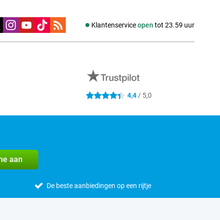
edia
Klantenservice
open
tot 23.59 uur
0
4,4
/ 5,0
4.4 sterren
me aan
De beste aanbiedingen op een rijtje