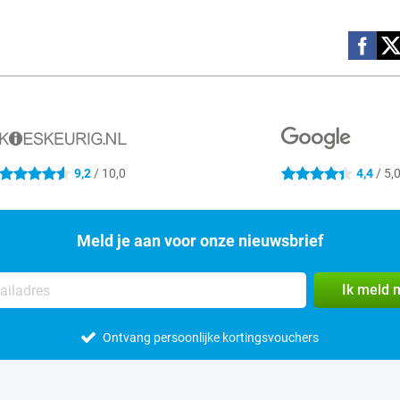
Social m
9,2
/ 10,0
4,4
/ 5,
4.6 sterren
4.4 sterren
Meld je aan voor onze nieuwsbrief
Ik meld 
Ontvang persoonlijke kortingsvouchers