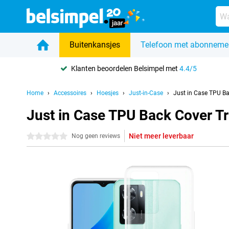
Buitenkansjes
Telefoon met abonneme
Klanten beoordelen Belsimpel met
4.4/5
Home
Accessoires
Hoesjes
Just-in-Case
Just in Case TPU B
Just in Case TPU Back Cover 
Niet meer leverbaar
0 sterren
Nog geen reviews