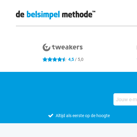
Externe winkelbeoordelingen
4,5
/ 5,0
4.5 sterren
Altijd als eerste op de hoogte