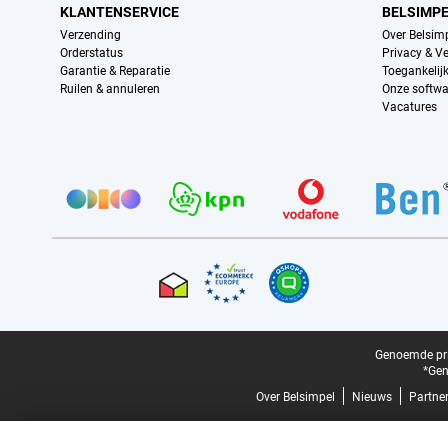
KLANTENSERVICE
BELSIMP
Verzending
Over Belsim
Orderstatus
Privacy & Ve
Garantie & Reparatie
Toegankelij
Ruilen & annuleren
Onze softwa
Vacatures
Provider partners
Certificaten, betaalmethoden, bezorgingsdienst partners
Juridische voettekst
Genoemde prij
*Gen
Over Belsimpel
Nieuws
Partne