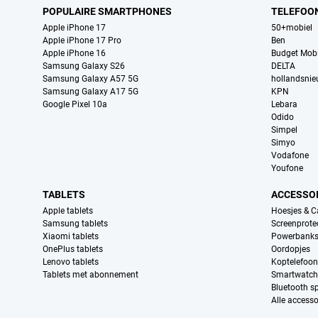
POPULAIRE SMARTPHONES
TELEFOO
Apple iPhone 17
50+mobiel
Apple iPhone 17 Pro
Ben
Apple iPhone 16
Budget Mobi
Samsung Galaxy S26
DELTA
Samsung Galaxy A57 5G
hollandsni
Samsung Galaxy A17 5G
KPN
Google Pixel 10a
Lebara
Odido
Simpel
Simyo
Vodafone
Youfone
TABLETS
ACCESSO
Apple tablets
Hoesjes & C
Samsung tablets
Screenprote
Xiaomi tablets
Powerbank
OnePlus tablets
Oordopjes
Lenovo tablets
Koptelefoo
Tablets met abonnement
Smartwatch
Bluetooth s
Alle accesso