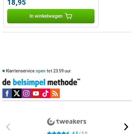
18,95
In winkelwagen
Klantenservice
open
tot 23.59 uur
Social media
Externe winkelbeoordelingen
4,5
/ 5,0
4.5 sterren