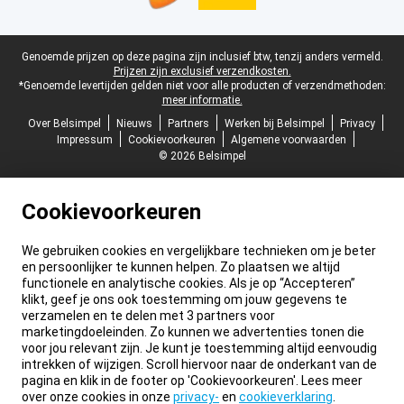
Juridische voettekst
Genoemde prijzen op deze pagina zijn inclusief btw, tenzij anders vermeld.
Prijzen zijn exclusief verzendkosten.
*Genoemde levertijden gelden niet voor alle producten of verzendmethoden:
meer informatie.
Over Belsimpel
Nieuws
Partners
Werken bij Belsimpel
Privacy
Impressum
Cookievoorkeuren
Algemene voorwaarden
© 2026 Belsimpel
Cookievoorkeuren
We gebruiken cookies en vergelijkbare technieken om je beter
en persoonlijker te kunnen helpen. Zo plaatsen we altijd
functionele en analytische cookies. Als je op “Accepteren”
klikt, geef je ons ook toestemming om jouw gegevens te
verzamelen en te delen met 3 partners voor
marketingdoeleinden. Zo kunnen we advertenties tonen die
voor jou relevant zijn. Je kunt je toestemming altijd eenvoudig
intrekken of wijzigen. Scroll hiervoor naar de onderkant van de
pagina en klik in de footer op 'Cookievoorkeuren'. Lees meer
over onze cookies in onze
privacy-
en
cookieverklaring
.