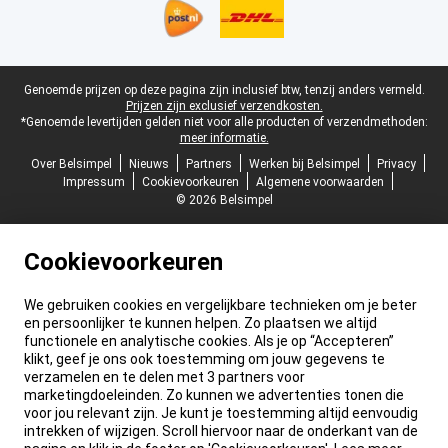
Juridische voettekst
Genoemde prijzen op deze pagina zijn inclusief btw, tenzij anders vermeld.
Prijzen zijn exclusief verzendkosten.
*Genoemde levertijden gelden niet voor alle producten of verzendmethoden:
meer informatie.
Over Belsimpel
Nieuws
Partners
Werken bij Belsimpel
Privacy
Impressum
Cookievoorkeuren
Algemene voorwaarden
© 2026 Belsimpel
Cookievoorkeuren
We gebruiken cookies en vergelijkbare technieken om je beter
en persoonlijker te kunnen helpen. Zo plaatsen we altijd
functionele en analytische cookies. Als je op “Accepteren”
klikt, geef je ons ook toestemming om jouw gegevens te
verzamelen en te delen met 3 partners voor
marketingdoeleinden. Zo kunnen we advertenties tonen die
voor jou relevant zijn. Je kunt je toestemming altijd eenvoudig
intrekken of wijzigen. Scroll hiervoor naar de onderkant van de