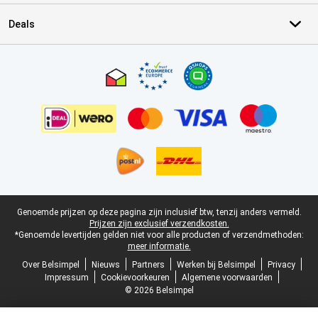
Deals
Certificaten, betaalmethoden, bezorgingsdienst partners
Juridische voettekst
Genoemde prijzen op deze pagina zijn inclusief btw, tenzij anders vermeld.
Prijzen zijn exclusief verzendkosten.
*Genoemde levertijden gelden niet voor alle producten of verzendmethoden:
meer informatie.
Over Belsimpel
Nieuws
Partners
Werken bij Belsimpel
Privacy
Impressum
Cookievoorkeuren
Algemene voorwaarden
© 2026 Belsimpel