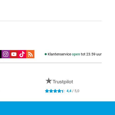
edia
Klantenservice
open
tot 23.59 uur
0
4,4
/ 5,0
4.4 sterren