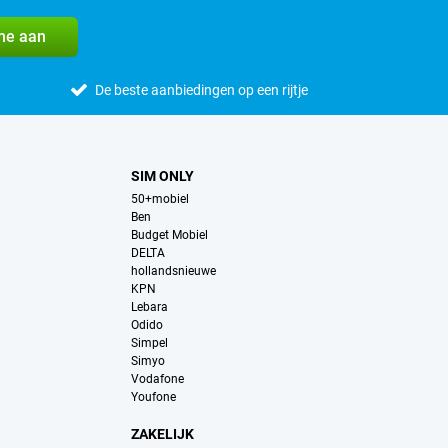
me aan
De beste aanbiedingen op een rijtje
SIM ONLY
50+mobiel
Ben
Budget Mobiel
DELTA
hollandsnieuwe
KPN
Lebara
Odido
Simpel
Simyo
Vodafone
Youfone
ZAKELIJK