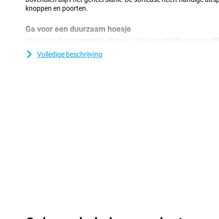
knoppen en poorten.
Ga voor een duurzaam hoesje
Als je voor duurzaamheid wilt gaan, wil je jouw telefoon natuurlij
conditie houden. Zoek je een doorzichtig hoesje voor je Motorol
Volledige beschrijving
Case TPU Back Cover Transparant Motorola Moto G37/G47 de ide
Met deze transparante case blijft het prachtige design van je toe
Doordat het hoesje van kunststof gemaakt is, biedt dit optimale 
komt nog bij dat kunststof hoesjes vaak niet zo duur zijn als and