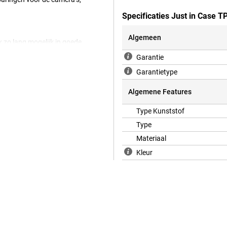
Specificaties Just in Case
Algemeen
k zo lang mogelijk in goede
a Moto G37/G47? Dan is de Just in
Garantie
ale cover voor jou.
Garantietype
stel voor iedereen zichtbaar.
bescherming voor je toestel. Hier
ere hoesjes.
Algemene Features
Type Kunststof
Type
Materiaal
Kleur