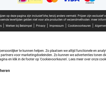
zen op deze pagina zijn inclusief btw, tenzij anders vermeld.
Prijzen zijn exclusief 
oemde levertijden gelden niet voor alle producten of verzendmethoden:
meer inform
rs
Werken bij Belsimpel
Privacy
Impressum
Cookievoorkeuren
Algemen
rsoonlijker te kunnen helpen. Zo plaatsen we altijd functionele en analyti
artners voor marketingdoeleinden. Zo kunnen we advertenties tonen die v
agina en klik in de footer op 'Cookievoorkeuren'. Lees meer over onze coo
eheren