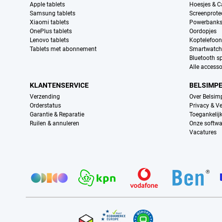
Apple tablets
Hoesjes & C
Samsung tablets
Screenprote
Xiaomi tablets
Powerbank
OnePlus tablets
Oordopjes
Lenovo tablets
Koptelefoo
Tablets met abonnement
Smartwatch
Bluetooth s
Alle accesso
KLANTENSERVICE
BELSIMP
Verzending
Over Belsim
Orderstatus
Privacy & Ve
Garantie & Reparatie
Toegankelij
Ruilen & annuleren
Onze softwa
Vacatures
Provider partners
Certificaten, betaalmethoden, bezorgingsdienst partners