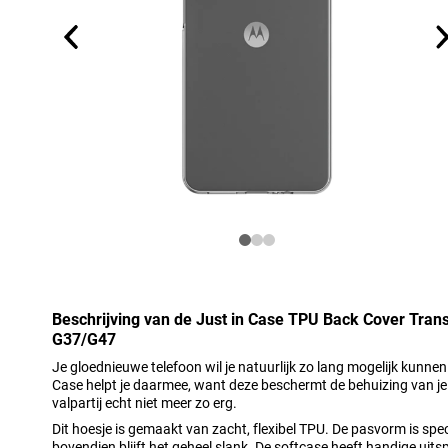
Beschrijving van de Just in Case TPU Back Cover Tran
G37/G47
Je gloednieuwe telefoon wil je natuurlijk zo lang mogelijk kunnen
Case helpt je daarmee, want deze beschermt de behuizing van je 
valpartij echt niet meer zo erg.
Dit hoesje is gemaakt van zacht, flexibel TPU. De pasvorm is sp
bovendien blijft het geheel slank. De softcase heeft handige uit