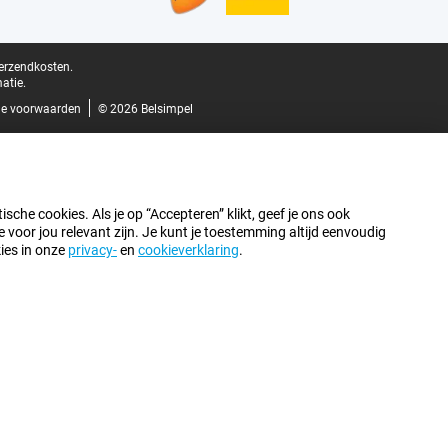
verzendkosten.
atie.
e voorwaarden
© 2026 Belsimpel
sche cookies. Als je op “Accepteren” klikt, geef je ons ook
oor jou relevant zijn. Je kunt je toestemming altijd eenvoudig
kies in onze
privacy-
en
cookieverklaring
.