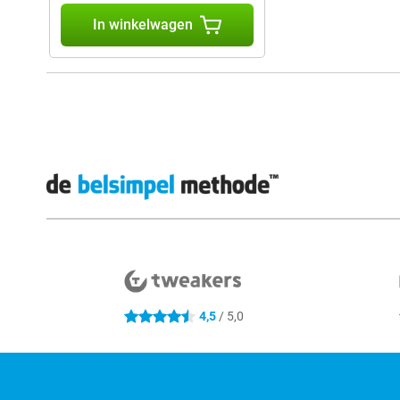
In winkelwagen
Externe winkelbeoordelingen
4,5
/ 5,0
4.5 sterren