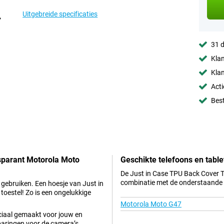
Uitgebreide specificaties
31 d
Klan
Klan
Acti
Best
sparant Motorola Moto
Geschikte telefoons en table
De Just in Case TPU Back Cover 
combinatie met de onderstaande t
 gebruiken. Een hoesje van Just in
toestel! Zo is een ongelukkige
Motorola Moto G47
eciaal gemaakt voor jouw en
sparingen voor de camera’s,