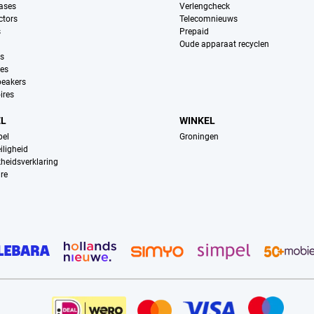
ases
Verlengcheck
ctors
Telecomnieuws
s
Prepaid
Oude apparaat recyclen
ns
es
peakers
ires
EL
WINKEL
pel
Groningen
iligheid
kheidsverklaring
re