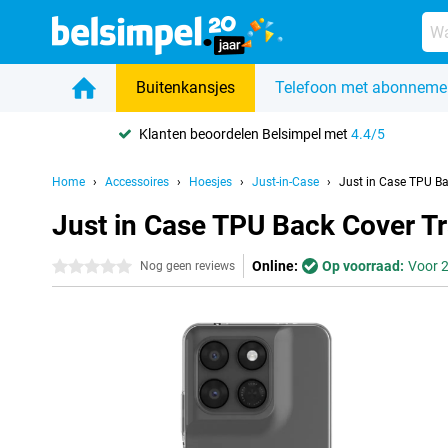
Buitenkansjes
Telefoon met abonneme
Klanten beoordelen Belsimpel met
4.4/5
Home
Accessoires
Hoesjes
Just-in-Case
Just in Case TPU B
Just in Case TPU Back Cover 
Online:
Op voorraad:
Voor 2
0 sterren
Nog geen reviews