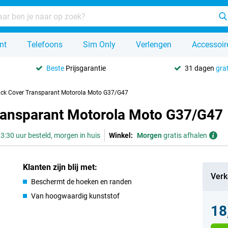
nt
Telefoons
Sim Only
Verlengen
Accessoir
Beste
Prijsgarantie
31 dagen
grat
ack Cover Transparant Motorola Moto G37/G47
Transparant Motorola Moto G37/G47
3:30 uur besteld, morgen in huis
Winkel:
Morgen
gratis afhalen
Klanten zijn blij met:
Verk
Beschermt de hoeken en randen
Van hoogwaardig kunststof
18