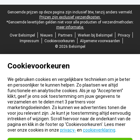
Juridische voettekst
Genoemde prijzen op deze pagina zijn inclusief btw, tenzij anders vermeld.
Prijzen zijn exclusief verzendkosten.
*Genoemde levertijden gelden niet voor alle producten of verzendmethoden:
meer informatie.
Over Belsimpel
Nieuws
Partners
Werken bij Belsimpel
Privacy
Impressum
Cookievoorkeuren
Algemene voorwaarden
© 2026 Belsimpel
Cookievoorkeuren
We gebruiken cookies en vergelijkbare technieken om je beter
en persoonlijker te kunnen helpen. Zo plaatsen we altijd
functionele en analytische cookies. Als je op “Accepteren”
klikt, geef je ons ook toestemming om jouw gegevens te
verzamelen en te delen met 3 partners voor
marketingdoeleinden. Zo kunnen we advertenties tonen die
voor jou relevant zijn. Je kunt je toestemming altijd eenvoudig
intrekken of wijzigen. Scroll hiervoor naar de onderkant van de
pagina en klik in de footer op 'Cookievoorkeuren'. Lees meer
over onze cookies in onze
privacy-
en
cookieverklaring
.