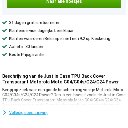
Naar alle hoesjes
31 dagen gratis retourneren
Klantenservice dagelijks bereikbaar
Klanten waarderen Belsimpel met een 9,2 op Kieskeurig
Actief in 30 landen
Beste Prijsgarantie
Beschrijving van de Just in Case TPU Back Cover
Transparant Motorola Moto G04/G04s/G24/G24 Power
Ben jij op zoek naar een goede bescherming voor je Motorola Moto
G04/G04s/G24/G24 Power? Dan is een hoesje zoals de Just in Case
TPU Back Cover Transparant Motorola Moto G04/G04s/G24/G24
Power een mooie optie. Deze biedt namelijk goede bescherming
voor je telefoon.
Volledige beschrijving
Deze hoes is gemaakt van TPU. Dit is een flexibele vorm van
kunststof en zorgt voor goede bescherming van je smartphone. Zo