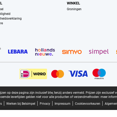
EL
WINKEL
pel
Groningen
iligheid
kheidsverklaring
re
zen op deze pagina zijn inclusief btw, tenzij anders vermeld.
Prijzen zijn exclusief 
oemde levertijden gelden niet voor alle producten of verzendmethoden:
meer inform
rs
Werken bij Belsimpel
Privacy
Impressum
Cookievoorkeuren
Algemen