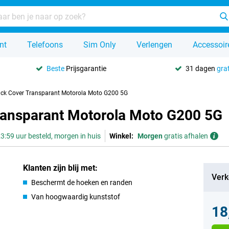
nt
Telefoons
Sim Only
Verlengen
Accessoir
Beste
Prijsgarantie
31 dagen
grat
ack Cover Transparant Motorola Moto G200 5G
ransparant Motorola Moto G200 5G
3:59 uur besteld, morgen in huis
Winkel:
Morgen
gratis afhalen
Klanten zijn blij met:
Verk
Beschermt de hoeken en randen
Van hoogwaardig kunststof
18