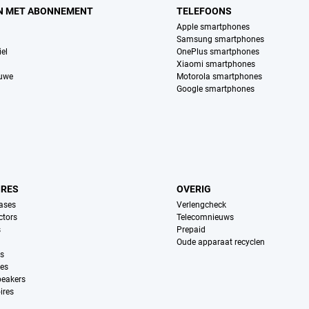
N MET ABONNEMENT
TELEFOONS
Apple smartphones
Samsung smartphones
el
OnePlus smartphones
Xiaomi smartphones
euwe
Motorola smartphones
Google smartphones
IRES
OVERIG
ases
Verlengcheck
ctors
Telecomnieuws
s
Prepaid
Oude apparaat recyclen
ns
es
peakers
ires