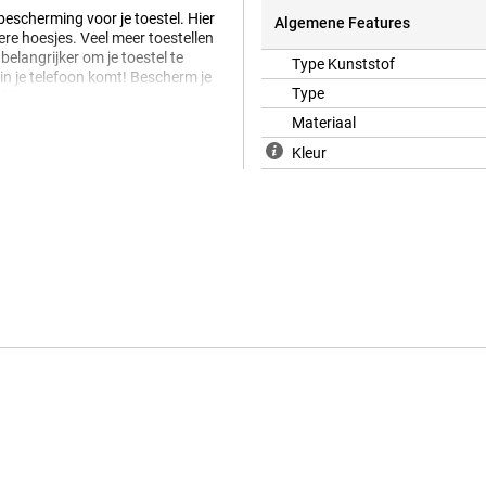
bescherming voor je toestel. Hier
Algemene Features
ere hoesjes. Veel meer toestellen
elangrijker om je toestel te
Type Kunststof
in je telefoon komt! Bescherm je
Type
kiezen.
Materiaal
Kleur