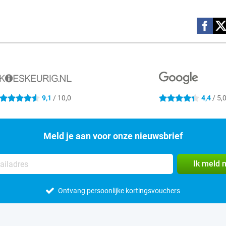
Social m
9,1
/ 10,0
4,4
/ 5,
4.6 sterren
4.4 sterren
Meld je aan voor onze nieuwsbrief
Ik meld 
Ontvang persoonlijke kortingsvouchers