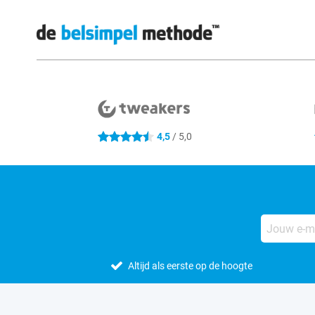
Externe winkelbeoordelingen
4,5
/ 5,0
4.5 sterren
Altijd als eerste op de hoogte