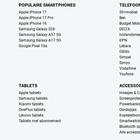
POPULAIRE SMARTPHONES
TELEFOO
Apple iPhone 17
50+mobiel
Apple iPhone 17 Pro
Ben
Apple iPhone 16
Budget Mobi
Samsung Galaxy S26
DELTA
Samsung Galaxy A57 5G
hollandsni
Samsung Galaxy A17 5G
KPN
Google Pixel 10a
Lebara
Odido
Simpel
Simyo
Vodafone
Youfone
TABLETS
ACCESSO
Apple tablets
Hoesjes & C
Samsung tablets
Screenprote
Xiaomi tablets
Powerbank
OnePlus tablets
Oordopjes
Lenovo tablets
Koptelefoo
Tablets met abonnement
Smartwatch
Bluetooth s
Alle accesso