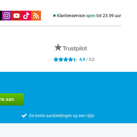
edia
Klantenservice
open
tot 23.59 uur
0
4,4
/ 5,0
4.4 sterren
me aan
De beste aanbiedingen op een rijtje