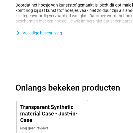
Doordat het hoesje van kunststof gemaakt is, biedt dit optimale 
komt nog bij dat kunststof hoesjes vaak niet zo duur zijn als and
zijn tegenwoordig vervaardigd van glas. Daarmee wordt het ook b
beschermen met een hoesje. Je wilt immers niet dat er een barst 
Motorola Moto G200 5G eenvoudig door voor deze backcover te 
Volledige beschrijving
Onlangs bekeken producten
Transparent Synthetic
material Case - Just-in-
Case
Nog geen reviews