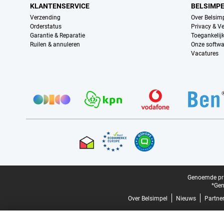
KLANTENSERVICE
BELSIMP
Verzending
Over Belsim
Orderstatus
Privacy & Ve
Garantie & Reparatie
Toegankelij
Ruilen & annuleren
Onze softwa
Vacatures
Provider partners
Certificaten, betaalmethoden, bezorgingsdienst partners
Juridische voettekst
Genoemde prij
*Gen
Over Belsimpel
Nieuws
Partne