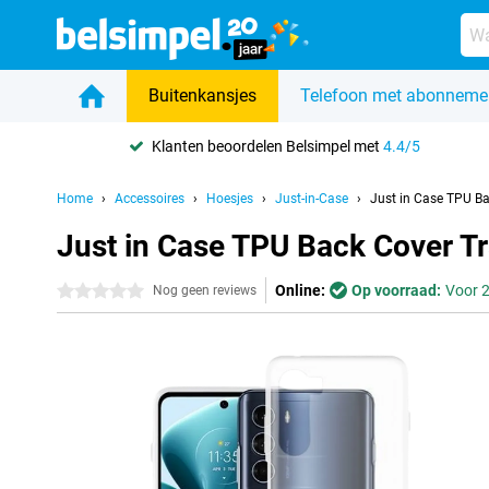
Buitenkansjes
Telefoon met abonneme
Klanten beoordelen Belsimpel met
4.4/5
Home
Accessoires
Hoesjes
Just-in-Case
Just in Case TPU B
Just in Case TPU Back Cover T
Online:
Op voorraad:
Voor 2
0 sterren
Nog geen reviews