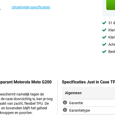
Uitgebreide specificaties
31 d
Klan
Klan
Acti
Best
nsparant Motorola Moto G200
Specificaties Just in Case 
Algemeen
 beschermt namelijk tegen de
e case doorzichtig is, kan je nog
Garantie
aakt van zacht, flexibel TPU. De
n bovendien blijft het geheel
Garantietype
, knoppen en poorten.