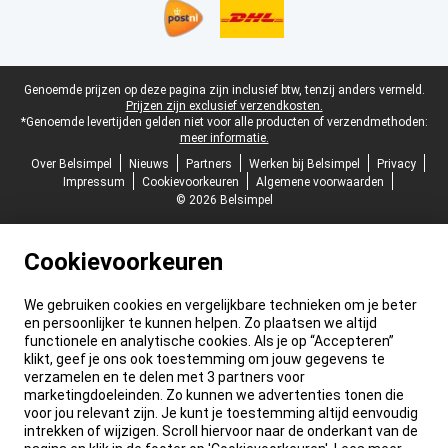
Juridische voettekst
Genoemde prijzen op deze pagina zijn inclusief btw, tenzij anders vermeld.
Prijzen zijn exclusief verzendkosten.
*Genoemde levertijden gelden niet voor alle producten of verzendmethoden:
meer informatie.
Over Belsimpel
Nieuws
Partners
Werken bij Belsimpel
Privacy
Impressum
Cookievoorkeuren
Algemene voorwaarden
© 2026 Belsimpel
Cookievoorkeuren
We gebruiken cookies en vergelijkbare technieken om je beter
en persoonlijker te kunnen helpen. Zo plaatsen we altijd
functionele en analytische cookies. Als je op “Accepteren”
klikt, geef je ons ook toestemming om jouw gegevens te
verzamelen en te delen met 3 partners voor
marketingdoeleinden. Zo kunnen we advertenties tonen die
voor jou relevant zijn. Je kunt je toestemming altijd eenvoudig
intrekken of wijzigen. Scroll hiervoor naar de onderkant van de