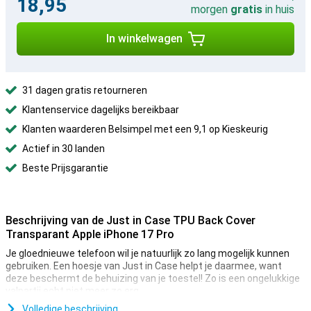
18,95
morgen
gratis
in huis
In winkelwagen
31 dagen gratis retourneren
Klantenservice dagelijks bereikbaar
Klanten waarderen Belsimpel met een 9,1 op Kieskeurig
Actief in 30 landen
Beste Prijsgarantie
Beschrijving van de Just in Case TPU Back Cover
Transparant Apple iPhone 17 Pro
Je gloednieuwe telefoon wil je natuurlijk zo lang mogelijk kunnen
gebruiken. Een hoesje van Just in Case helpt je daarmee, want
deze beschermt de behuizing van je toestel! Zo is een ongelukkige
valpartij echt niet meer zo erg.
Dit hoesje is gemaakt van zacht, flexibel TPU. De pasvorm is
Volledige beschrijving