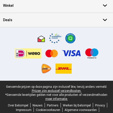
Winkel
Deals
Certificaten, betaalmethoden, bezorgingsdienst partners
Juridische voettekst
Genoemde prijzen op deze pagina zijn inclusief btw, tenzij anders vermeld.
Prijzen zijn exclusief verzendkosten.
*Genoemde levertijden gelden niet voor alle producten of verzendmethoden:
meer informatie.
Over Belsimpel
Nieuws
Partners
Werken bij Belsimpel
Privacy
Impressum
Cookievoorkeuren
Algemene voorwaarden