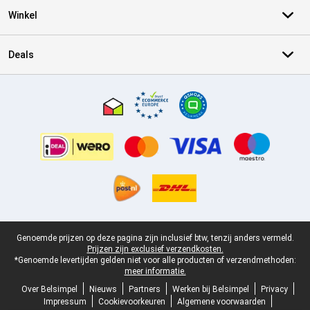
Winkel
Deals
Certificaten, betaalmethoden, bezorgingsdienst partners
Juridische voettekst
Genoemde prijzen op deze pagina zijn inclusief btw, tenzij anders vermeld.
Prijzen zijn exclusief verzendkosten.
*Genoemde levertijden gelden niet voor alle producten of verzendmethoden:
meer informatie.
Over Belsimpel
Nieuws
Partners
Werken bij Belsimpel
Privacy
Impressum
Cookievoorkeuren
Algemene voorwaarden