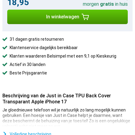
18,95
morgen
gratis
in huis
In winkelwagen
31 dagen gratis retourneren
Klantenservice dagelijks bereikbaar
Klanten waarderen Belsimpel met een 9,1 op Kieskeurig
Actief in 30 landen
Beste Prijsgarantie
Beschrijving van de Just in Case TPU Back Cover
Transparant Apple iPhone 17
Je gloednieuwe telefoon wil je natuurlijk zo lang mogelijk kunnen
gebruiken. Een hoesje van Just in Case helpt je daarmee, want
deze beschermt de behuizing van je toestel! Zo is een ongelukkige
valpartij echt niet meer zo erg.
Dit hoesje is gemaakt van zacht, flexibel TPU. De pasvorm is
Volledige beschrijving