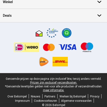
Winkel
Deals
Certificaten, betaalmethoden, bezorgingsdienst partners
Juridische voettekst
Genoemde prijzen op deze pagina zijn inclusief btw, tenzij anders vermeld.
Prijzen zijn exclusief verzendkosten.
*Genoemde levertijden gelden niet voor alle producten of verzendmethoden:
meer informatie.
Over Belsimpel
Nieuws
Partners
Werken bij Belsimpel
Privacy
Impressum
Cookievoorkeuren
Algemene voorwaarden
© 2026 Belsimpel