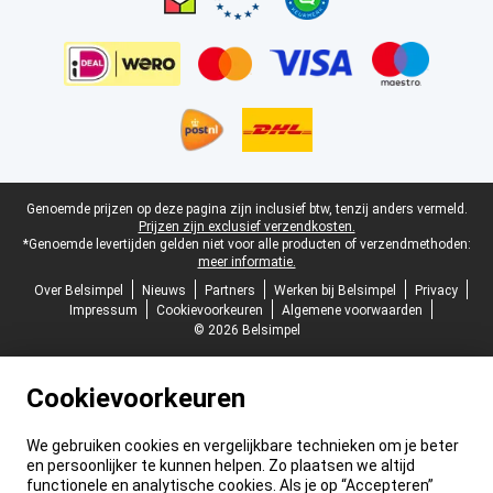
Juridische voettekst
Genoemde prijzen op deze pagina zijn inclusief btw, tenzij anders vermeld.
Prijzen zijn exclusief verzendkosten.
*Genoemde levertijden gelden niet voor alle producten of verzendmethoden:
meer informatie.
Over Belsimpel
Nieuws
Partners
Werken bij Belsimpel
Privacy
Impressum
Cookievoorkeuren
Algemene voorwaarden
© 2026 Belsimpel
Cookievoorkeuren
We gebruiken cookies en vergelijkbare technieken om je beter
en persoonlijker te kunnen helpen. Zo plaatsen we altijd
functionele en analytische cookies. Als je op “Accepteren”