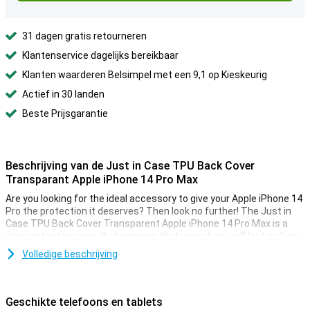
31 dagen gratis retourneren
Klantenservice dagelijks bereikbaar
Klanten waarderen Belsimpel met een 9,1 op Kieskeurig
Actief in 30 landen
Beste Prijsgarantie
Beschrijving van de Just in Case TPU Back Cover
Transparant Apple iPhone 14 Pro Max
Are you looking for the ideal accessory to give your Apple iPhone 14
Pro the protection it deserves? Then look no further! The Just in
Case TPU Back Cover Transparent Apple iPhone 14 Pro Max is a
nice protective case that ensures that your phone will last as long
as possible.
Volledige beschrijving
Are you looking for a transparent cover for your Apple iPhone 14
Pro? Then the Just in Case TPU Back Cover Transparent Apple
iPhone 14 Pro Max is the ideal cover for you. With this transparent
Geschikte telefoons en tablets
case, the beautiful design of your device remains visible to