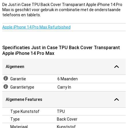
everyone.
De Just in Case TPU Back Cover Transparant Apple iPhone 14 Pro
Max is geschikt voor gebruik in combinatie met de onderstaande
A solid case for a good price
telefoons en tablets.
Because the case is made of plastic, this offers optimum
protection for your device. In addition, plastic covers are often not
Apple iPhone 14 Pro Max Refurbished
as expensive as other covers. A back cover a simple and cheap
accessory to protect your phone. You prevent scratches and
dents on the sides and back of your phone. The cover is made of
soft, flexible TPU material and forms nicely around your Apple
Specificaties Just in Case TPU Back Cover Transparant
iPhone 14 Pro. There are also recesses for the camera, gates and
Apple iPhone 14 Pro Max
buds; So that you can use all functions.
Algemeen
Garantie
6 Maanden
Garantietype
Carry In
Algemene Features
Type Kunststof
TPU
Type
Back Cover
Materiaal
Kunststof