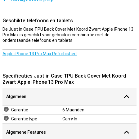
hoesje. Je wilt immers niet dat er een barst in je telefoon komt!
Bescherm je Apple iPhone 13 Pro Max eenvoudig door voor deze
backcover te kiezen.
Geschikte telefoons en tablets
Doordat het hoesje van kunststof gemaakt is, biedt dit optimale
bescherming voor je toestel. Hier komt nog bij dat kunststof
De Just in Case TPU Back Cover Met Koord Zwart Apple iPhone 13
hoesjes vaak niet zo duur zijn als andere hoesjes. Dit hoesje is
Pro Max is geschikt voor gebruik in combinatie met de
gemaakt van zacht, flexibel TPU. De pasvorm is speciaal gemaakt
onderstaande telefoons en tablets.
voor jouw Apple iPhone 13 Pro Max en bovendien blijft het geheel
slank. De softcase heeft handige uitsparingen voor de cameras,
Apple iPhone 13 Pro Max Refurbished
knoppen en poorten.
Specificaties Just in Case TPU Back Cover Met Koord
Zwart Apple iPhone 13 Pro Max
Algemeen
Garantie
6 Maanden
Garantietype
Carry In
Algemene Features