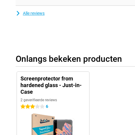
Alle reviews
Onlangs bekeken producten
Screenprotector from
hardened glass - Just-in-
Case
2 geverifieerde reviews
6
3 sterren