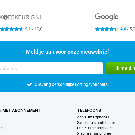
9,1
/ 10,0
4,4
/ 5,
4.6 sterren
4.4 sterren
Meld je aan voor onze nieuwsbrief
Ik meld 
Ontvang persoonlijke kortingsvouchers
N MET ABONNEMENT
TELEFOONS
Apple smartphones
Samsung smartphones
el
OnePlus smartphones
Xiaomi smartphones