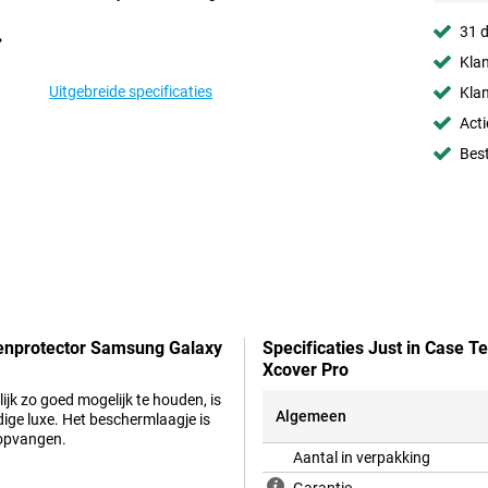
31 d
Klan
Uitgebreide specificaties
Klan
Acti
Best
eenprotector Samsung Galaxy
Specificaties Just in Case
Xcover Pro
jk zo goed mogelijk te houden, is
Algemeen
ige luxe. Het beschermlaagje is
 opvangen.
Aantal in verpakking