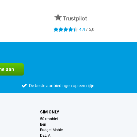
0
4,4
/ 5,0
4.4 sterren
me aan
De beste aanbiedingen op een rijtje
SIM ONLY
50+mobiel
Ben
Budget Mobiel
DELTA