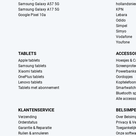
Samsung Galaxy A57 5G
hollandsni
Samsung Galaxy A17 5G
KPN
Google Pixel 10a
Lebara
Odido
Simpel
Simyo
Vodafone
Youfone
TABLETS
ACCESSO
Apple tablets
Hoesjes & C
Samsung tablets
Screenprote
Xiaomi tablets
Powerbank
OnePlus tablets
Oordopjes
Lenovo tablets
Koptelefoo
Tablets met abonnement
Smartwatch
Bluetooth s
Alle accesso
KLANTENSERVICE
BELSIMP
Verzending
Over Belsim
Orderstatus
Privacy & Ve
Garantie & Reparatie
Toegankelij
Ruilen & annuleren
Onze softwa