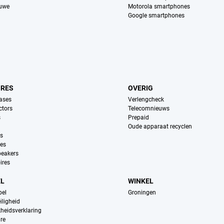
euwe
Motorola smartphones
Google smartphones
IRES
OVERIG
ases
Verlengcheck
ctors
Telecomnieuws
s
Prepaid
Oude apparaat recyclen
ns
es
peakers
ires
EL
WINKEL
pel
Groningen
iligheid
kheidsverklaring
re