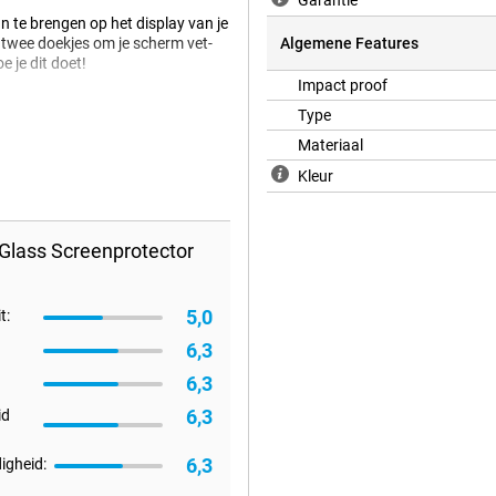
Garantie
 te brengen op het display van je
n twee doekjes om je scherm vet-
Algemene Features
e je dit doet!
Impact proof
Type
Materiaal
Kleur
Glass Screenprotector
5,0
t:
6,3
6,3
6,3
id
6,3
igheid: