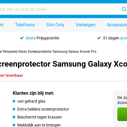
nt
Telefoons
Sim Only
Verlengen
Accessoir
Beste
Prijsgarantie
31 dagen
grat
se Tempered Glass Screenprotector Samsung Galaxy Xcover Pro
creenprotector Samsung Galaxy Xco
eer leverbaar
Klanten zijn blij met:
De Ju
van gehard glas
Xcove
Extra heldere screenprotector
Beschermt tegen krassen
Makkelijk aan te brengen