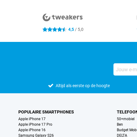
Externe winkelbeoordelingen
4,5
/ 5,0
4.5 sterren
Altijd als eerste op de hoogte
POPULAIRE SMARTPHONES
TELEFOO
Apple iPhone 17
50+mobiel
Apple iPhone 17 Pro
Ben
Apple iPhone 16
Budget Mobi
Samsung Galaxy S26
DELTA