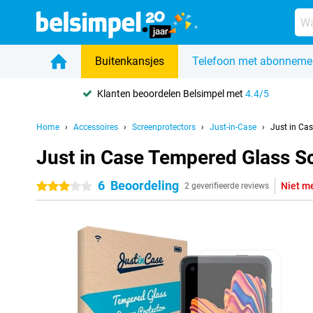
Buitenkansjes
Telefoon met abonneme
Klanten beoordelen Belsimpel met
4.4/5
Home
Accessoires
Screenprotectors
Just-in-Case
Just in Ca
Just in Case Tempered Glass S
6
Beoordeling
Niet m
3 sterren
2 geverifieerde reviews