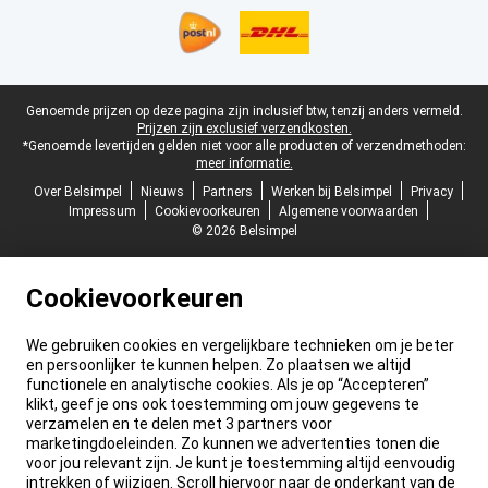
Juridische voettekst
Genoemde prijzen op deze pagina zijn inclusief btw, tenzij anders vermeld.
Prijzen zijn exclusief verzendkosten.
*Genoemde levertijden gelden niet voor alle producten of verzendmethoden:
meer informatie.
Over Belsimpel
Nieuws
Partners
Werken bij Belsimpel
Privacy
Impressum
Cookievoorkeuren
Algemene voorwaarden
© 2026 Belsimpel
Cookievoorkeuren
We gebruiken cookies en vergelijkbare technieken om je beter
en persoonlijker te kunnen helpen. Zo plaatsen we altijd
functionele en analytische cookies. Als je op “Accepteren”
klikt, geef je ons ook toestemming om jouw gegevens te
verzamelen en te delen met 3 partners voor
marketingdoeleinden. Zo kunnen we advertenties tonen die
voor jou relevant zijn. Je kunt je toestemming altijd eenvoudig
intrekken of wijzigen. Scroll hiervoor naar de onderkant van de