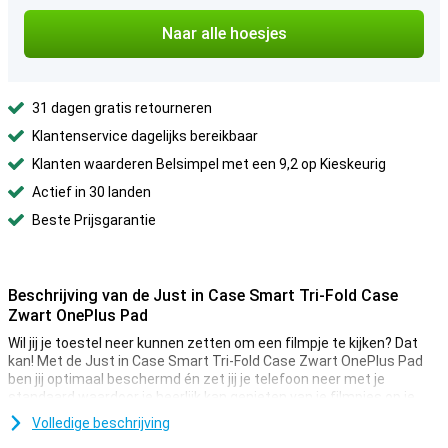
Naar alle hoesjes
31 dagen gratis retourneren
Klantenservice dagelijks bereikbaar
Klanten waarderen Belsimpel met een 9,2 op Kieskeurig
Actief in 30 landen
Beste Prijsgarantie
Beschrijving van de Just in Case Smart Tri-Fold Case
Zwart OnePlus Pad
Wil jij je toestel neer kunnen zetten om een filmpje te kijken? Dat
kan! Met de Just in Case Smart Tri-Fold Case Zwart OnePlus Pad
ben jij optimaal beschermd én zet jij je telefoon neer met je
standaard waardoor je heerlijk kan genieten van je filmpjes op je
mobiel of tablet! Doordat het hoesje van kunststof gemaakt is,
Volledige beschrijving
biedt dit optimale bescherming voor je toestel. Hier komt nog bij