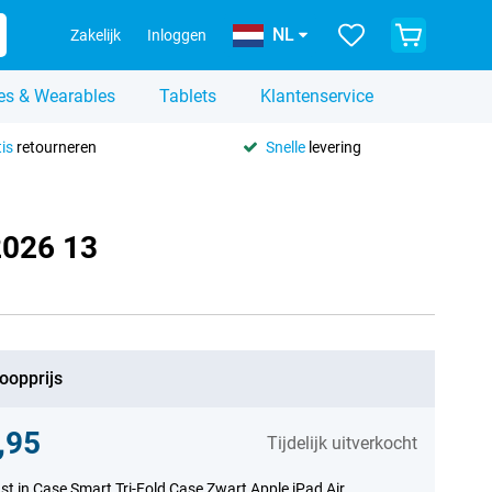
NL
Zakelijk
Inloggen
es & Wearables
Tablets
Klantenservice
is
retourneren
Snelle
levering
2026 13
oopprijs
,95
Tijdelijk uitverkocht
st in Case Smart Tri-Fold Case Zwart Apple iPad Air