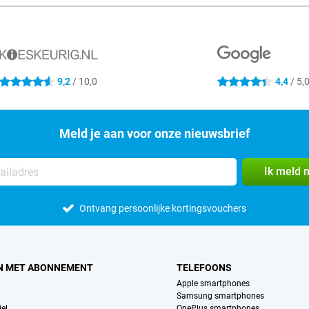
9,2
/ 10,0
4,4
/ 5,
4.6 sterren
4.4 sterren
Meld je aan voor onze nieuwsbrief
Ik meld 
Ontvang persoonlijke kortingsvouchers
N MET ABONNEMENT
TELEFOONS
Apple smartphones
Samsung smartphones
el
OnePlus smartphones