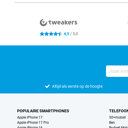
Externe winkelbeoordelingen
4,5
/ 5,0
4.5 sterren
Altijd als eerste op de hoogte
POPULAIRE SMARTPHONES
TELEFOO
Apple iPhone 17
50+mobiel
Apple iPhone 17 Pro
Ben
Apple iPhone 16
Budget Mobi