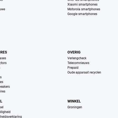
Xiaomi smartphones
euwe
Motorola smartphones
Google smartphones
IRES
OVERIG
ases
Verlengcheck
ctors
Telecomnieuws
s
Prepaid
Oude apparaat recyclen
ns
es
peakers
ires
EL
WINKEL
pel
Groningen
iligheid
kheidsverklaring