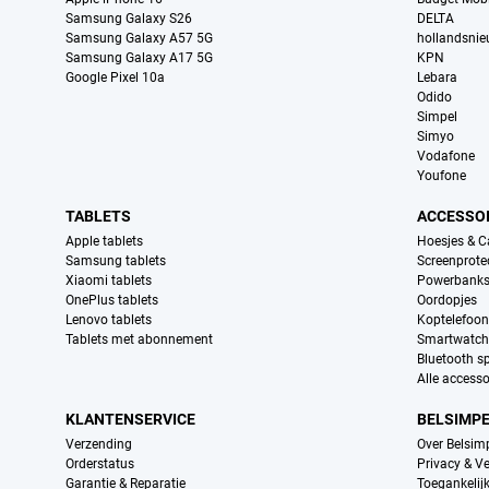
Samsung Galaxy S26
DELTA
Samsung Galaxy A57 5G
hollandsni
Samsung Galaxy A17 5G
KPN
Google Pixel 10a
Lebara
Odido
Simpel
Simyo
Vodafone
Youfone
TABLETS
ACCESSO
Apple tablets
Hoesjes & C
Samsung tablets
Screenprote
Xiaomi tablets
Powerbank
OnePlus tablets
Oordopjes
Lenovo tablets
Koptelefoo
Tablets met abonnement
Smartwatch
Bluetooth s
Alle accesso
KLANTENSERVICE
BELSIMP
Verzending
Over Belsim
Orderstatus
Privacy & Ve
Garantie & Reparatie
Toegankelij