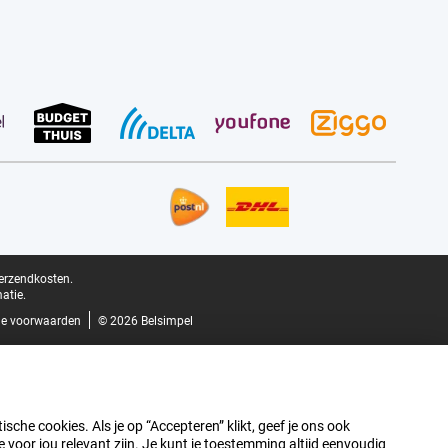
verzendkosten.
atie.
e voorwaarden
© 2026 Belsimpel
sche cookies. Als je op “Accepteren” klikt, geef je ons ook
oor jou relevant zijn. Je kunt je toestemming altijd eenvoudig