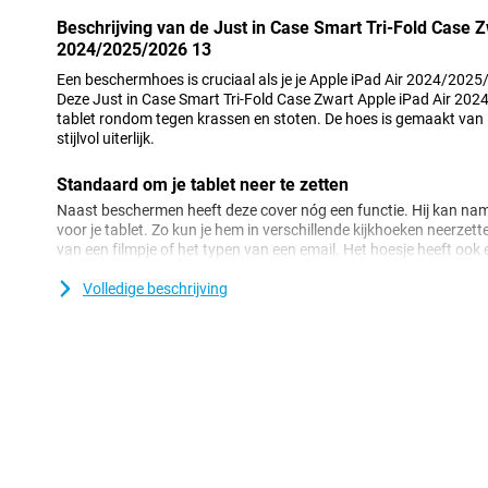
Beschrijving van de Just in Case Smart Tri-Fold Case Z
2024/2025/2026 13
Een beschermhoes is cruciaal als je je Apple iPad Air 2024/2025
Deze Just in Case Smart Tri-Fold Case Zwart Apple iPad Air 20
tablet rondom tegen krassen en stoten. De hoes is gemaakt van 
stijlvol uiterlijk.
Standaard om je tablet neer te zetten
Naast beschermen heeft deze cover nóg een functie. Hij kan nam
voor je tablet. Zo kun je hem in verschillende kijkhoeken neerzett
van een filmpje of het typen van een email. Het hoesje heeft ook
waakfunctie.
Volledige beschrijving