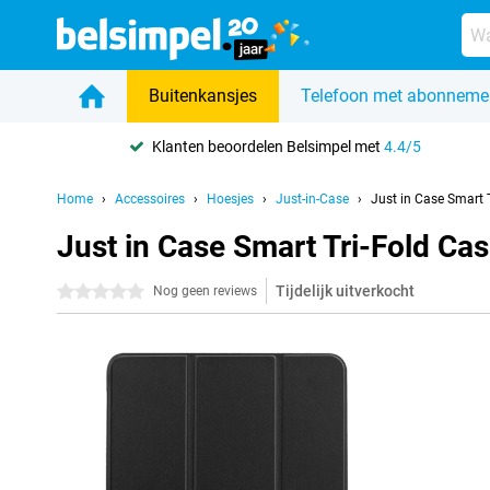
Buitenkansjes
Telefoon met abonneme
Klanten beoordelen Belsimpel met
4.4/5
Home
Accessoires
Hoesjes
Just-in-Case
Just in Case Smart 
Just in Case Smart Tri-Fold Ca
Tijdelijk uitverkocht
0 sterren
Nog geen reviews