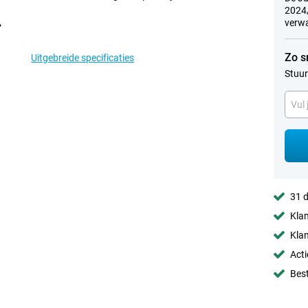
2024/
verwa
Zo s
Uitgebreide specificaties
Stuur
31 d
Klan
Klan
Acti
Best