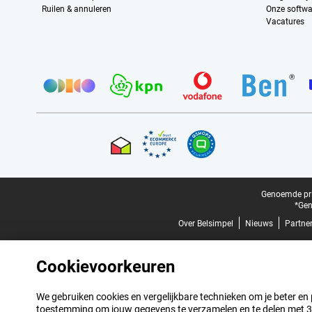
Ruilen & annuleren
Onze softwa
Vacatures
Provider partners
Certificaten, betaalmethoden, bezorgingsdienst partners
Juridische voettekst
Genoemde prij
*Gen
Over Belsimpel
Nieuws
Partne
Cookievoorkeuren
We gebruiken cookies en vergelijkbare technieken om je beter en pe
toestemming om jouw gegevens te verzamelen en te delen met 3 p