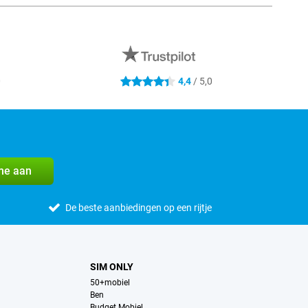
0
4,4
/ 5,0
4.4 sterren
me aan
De beste aanbiedingen op een rijtje
SIM ONLY
50+mobiel
Ben
Budget Mobiel