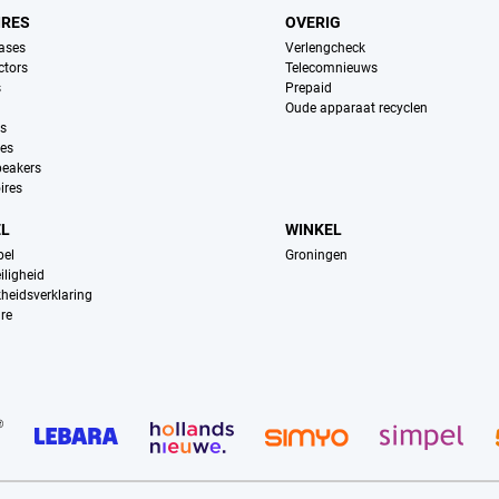
IRES
OVERIG
ases
Verlengcheck
ctors
Telecomnieuws
s
Prepaid
Oude apparaat recyclen
ns
es
peakers
ires
EL
WINKEL
pel
Groningen
iligheid
kheidsverklaring
re