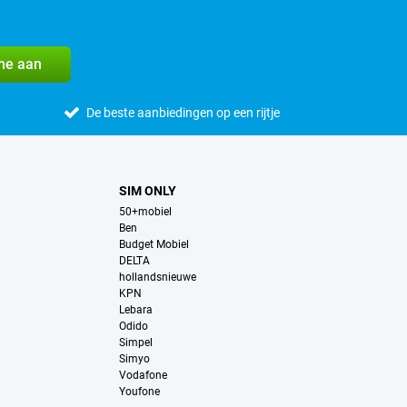
me aan
De beste aanbiedingen op een rijtje
SIM ONLY
50+mobiel
Ben
Budget Mobiel
DELTA
hollandsnieuwe
KPN
Lebara
Odido
Simpel
Simyo
Vodafone
Youfone