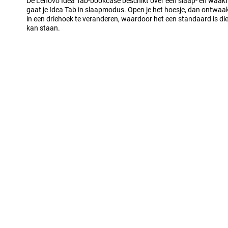
De Lenovo Idea Tab-bookcase beschikt over een slaap- en waakfunc
gaat je Idea Tab in slaapmodus. Open je het hoesje, dan ontwaakt
in een driehoek te veranderen, waardoor het een standaard is die
kan staan.