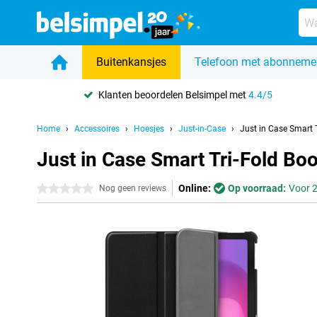
Buitenkansjes
Telefoon met abonneme
Klanten beoordelen Belsimpel met
4.4/5
Home
Accessoires
Hoesjes
Just-in-Case
Just in Case Smart 
Just in Case Smart Tri-Fold Bo
Online:
Op voorraad:
Voor 2
0 sterren
Nog geen reviews