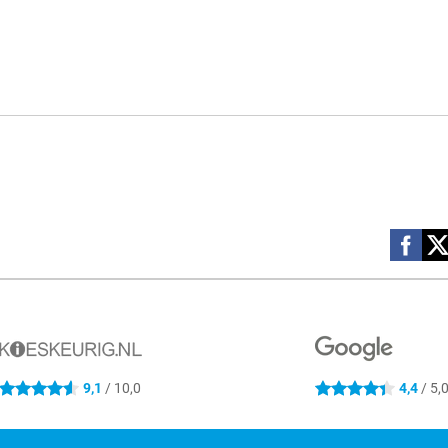
Social m
9,1
/ 10,0
4,4
/ 5,
4.6 sterren
4.4 sterren