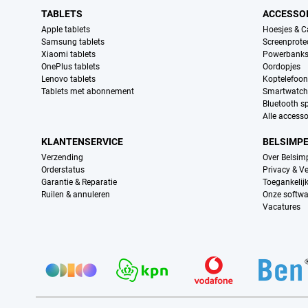
TABLETS
ACCESSO
Apple tablets
Hoesjes & C
Samsung tablets
Screenprote
Xiaomi tablets
Powerbank
OnePlus tablets
Oordopjes
Lenovo tablets
Koptelefoo
Tablets met abonnement
Smartwatch
Bluetooth s
Alle accesso
KLANTENSERVICE
BELSIMP
Verzending
Over Belsim
Orderstatus
Privacy & Ve
Garantie & Reparatie
Toegankelij
Ruilen & annuleren
Onze softwa
Vacatures
Provider partners
Certificaten, betaalmethoden, bezorgingsdienst partners