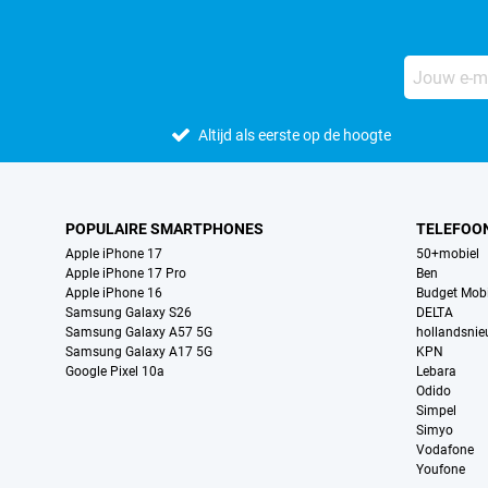
Altijd als eerste op de hoogte
POPULAIRE SMARTPHONES
TELEFOO
Apple iPhone 17
50+mobiel
Apple iPhone 17 Pro
Ben
Apple iPhone 16
Budget Mobi
Samsung Galaxy S26
DELTA
Samsung Galaxy A57 5G
hollandsni
Samsung Galaxy A17 5G
KPN
Google Pixel 10a
Lebara
Odido
Simpel
Simyo
Vodafone
Youfone