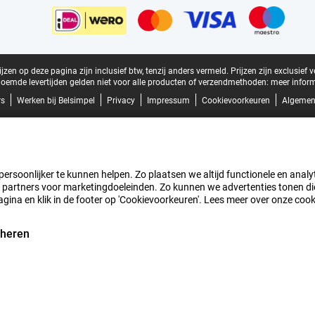
zen op deze pagina zijn inclusief btw, tenzij anders vermeld.
Prijzen zijn exclusief 
oemde levertijden gelden niet voor alle producten of verzendmethoden:
meer inform
rs
Werken bij Belsimpel
Privacy
Impressum
Cookievoorkeuren
Algemen
rsoonlijker te kunnen helpen. Zo plaatsen we altijd functionele en analyti
artners voor marketingdoeleinden. Zo kunnen we advertenties tonen die v
agina en klik in de footer op 'Cookievoorkeuren'. Lees meer over onze coo
eheren