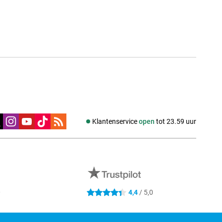
edia
Klantenservice
open
tot 23.59 uur
0
4,4
/ 5,0
4.4 sterren