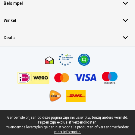
Belsimpel
Winkel
Deals
Certificaten, betaalmethoden, bezorgingsdienst partners
Juridische voettekst
Genoemde prijzen op deze pagina zijn inclusief btw, tenzij anders vermeld.
Prijzen zijn exclusief verzendkosten.
*Genoemde levertijden gelden niet voor alle producten of verzendmethoden:
meer informatie.