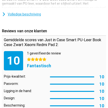
gemaakt van PU-leer, waardoor het er stijlvol uitziet. Het
beschermt zowel de voor- als achterkant tegen krassen en stoten!
Volledige beschrijving
Slaap- en waakfunctie en standaard
De Just in Case Smart PU-Leer Book Case Zwart Xiaomi Redmi Pad
2 beschikt over een slaap- en waakfunctie, dus als je het hoesje
Reviews van onze klanten
sluit gaat je Xiaomi Redmi Pad 2 in slaapmodus. Open je het hoesje,
dan ontwaakt hij weer! Daarnaast is het flapje in een driehoek te
Gemiddelde scores van Just in Case Smart PU-Leer Book
veranderen, waardoor het een standaard is die in twee
Case Zwart Xiaomi Redmi Pad 2:
verschillende standen kan staan.
1 geverifieerde review
10
5 sterren
Fantastisch
10
Prijs-kwaliteit:
10
Pasvorm:
10
Ligging in de hand:
10
Design:
10
Bescherming: