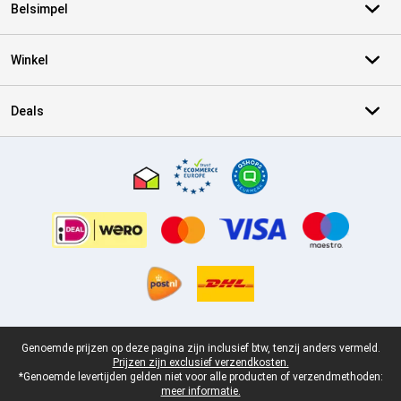
Belsimpel
Winkel
Deals
Certificaten, betaalmethoden, bezorgingsdienst partners
Juridische voettekst
Genoemde prijzen op deze pagina zijn inclusief btw, tenzij anders vermeld.
Prijzen zijn exclusief verzendkosten.
*Genoemde levertijden gelden niet voor alle producten of verzendmethoden:
meer informatie.