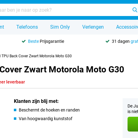
nt
Telefoons
Sim Only
Verlengen
Accessoir
Beste
Prijsgarantie
31 dagen
grat
d TPU Back Cover Zwart Motorola Moto G30
 Cover Zwart Motorola Moto G30
eer leverbaar
Klanten zijn blij met:
De Ju
Beschermt de hoeken en randen
is ni
Van hoogwaardig kunststof