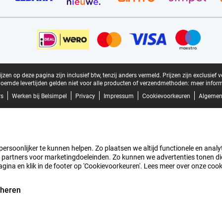
zen op deze pagina zijn inclusief btw, tenzij anders vermeld.
Prijzen zijn exclusief 
oemde levertijden gelden niet voor alle producten of verzendmethoden:
meer inform
rs
Werken bij Belsimpel
Privacy
Impressum
Cookievoorkeuren
Algemen
rsoonlijker te kunnen helpen. Zo plaatsen we altijd functionele en analyti
artners voor marketingdoeleinden. Zo kunnen we advertenties tonen die v
agina en klik in de footer op 'Cookievoorkeuren'. Lees meer over onze coo
eheren