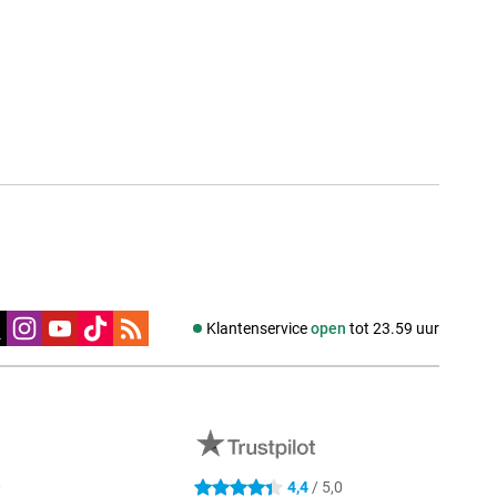
edia
Klantenservice
open
tot 23.59 uur
0
4,4
/ 5,0
4.4 sterren