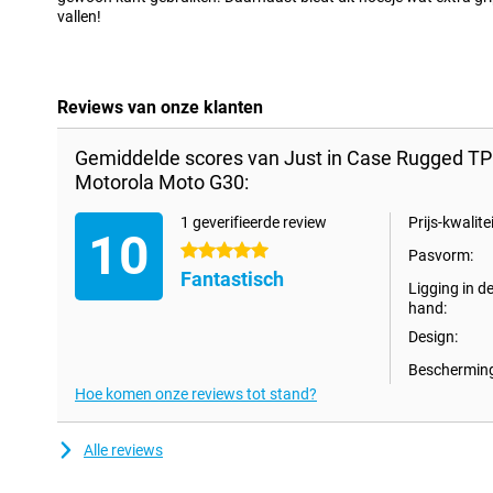
vallen!
Reviews van onze klanten
Gemiddelde scores van Just in Case Rugged T
Motorola Moto G30:
1 geverifieerde review
Prijs-kwalitei
10
5 sterren
Pasvorm:
Fantastisch
Ligging in d
hand:
Design:
Bescherming
Hoe komen onze reviews tot stand?
Alle reviews