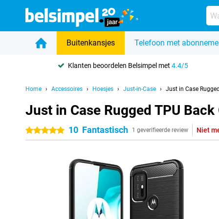
Buitenkansjes
Telefoon met abonneme
Klanten beoordelen Belsimpel met
4.4/5
Home
Accessoires
Hoesjes
Just-in-Case
Just in Case Rugge
Just in Case Rugged TPU Back
10
Fantastisch
Niet m
5 sterren
1 geverifieerde review