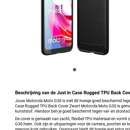
Beschrijving van de Just in Case Rugged TPU Back Co
Jouw Motorola Moto G30 is met dit hoesje goed beschermd tegen
Case Rugged TPU Back Cover Zwart Motorola Moto G30 is gem
kunststof. Hierdoor ben je goed beschermt tegen val- en stoots
De cover is gemaakt van zacht, flexibel TPU materiaal en vormt
G30 heen. Ook zijn er uitsparingen voor de camera, poorten en kn
gewoon kunt gebruiken. Daarnaast biedt dit hoesje wat extra gri