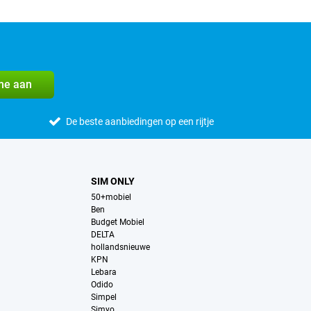
me aan
De beste aanbiedingen op een rijtje
SIM ONLY
50+mobiel
Ben
Budget Mobiel
DELTA
hollandsnieuwe
KPN
Lebara
Odido
Simpel
Simyo