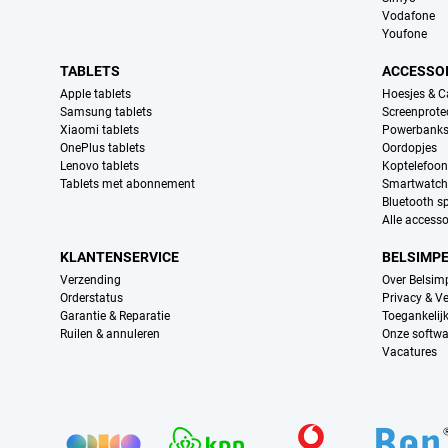
Vodafone
Youfone
TABLETS
ACCESSO
Apple tablets
Hoesjes & C
Samsung tablets
Screenprote
Xiaomi tablets
Powerbank
OnePlus tablets
Oordopjes
Lenovo tablets
Koptelefoo
Tablets met abonnement
Smartwatch
Bluetooth s
Alle accesso
KLANTENSERVICE
BELSIMP
Verzending
Over Belsim
Orderstatus
Privacy & Ve
Garantie & Reparatie
Toegankelij
Ruilen & annuleren
Onze softwa
Vacatures
Provider partners