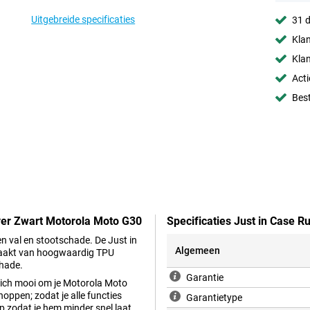
Uitgebreide specificaties
31 d
Klan
Klan
Acti
Best
ver Zwart Motorola Moto G30
Specificaties Just in Case
 val en stootschade. De Just in
Algemeen
aakt van hoogwaardig TPU
chade.
Garantie
 zich mooi om je Motorola Moto
oppen; zodat je alle functies
Garantietype
p zodat je hem minder snel laat