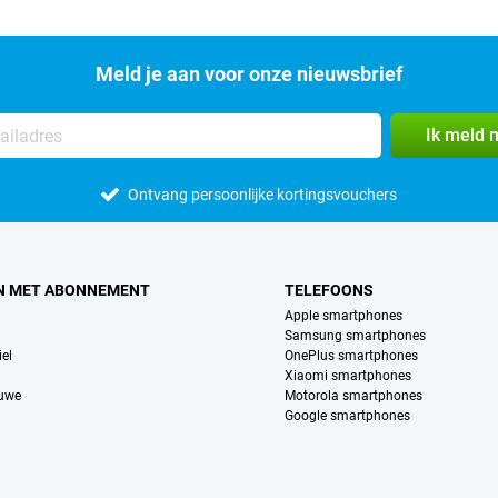
Meld je aan voor onze nieuwsbrief
Ik meld 
Ontvang persoonlijke kortingsvouchers
N MET ABONNEMENT
TELEFOONS
Apple smartphones
Samsung smartphones
el
OnePlus smartphones
Xiaomi smartphones
euwe
Motorola smartphones
Google smartphones