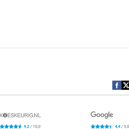
Social m
9,2
/ 10,0
4,4
/ 5,
4.6 sterren
4.4 sterren