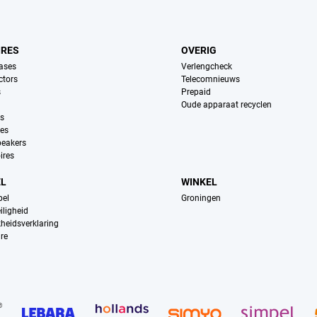
IRES
OVERIG
ases
Verlengcheck
ctors
Telecomnieuws
s
Prepaid
Oude apparaat recyclen
ns
es
peakers
ires
EL
WINKEL
pel
Groningen
iligheid
kheidsverklaring
re