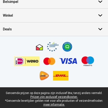
Belsimpel
Winkel
Deals
Certificaten, betaalmethoden, bezorgingsdienst partners
Juridische voettekst
Genoemde prijzen op deze pagina zijn inclusief btw, tenzij anders vermeld.
Prijzen zijn exclusief verzendkosten.
*Genoemde levertijden gelden niet voor alle producten of verzendmethoden:
meer informatie.