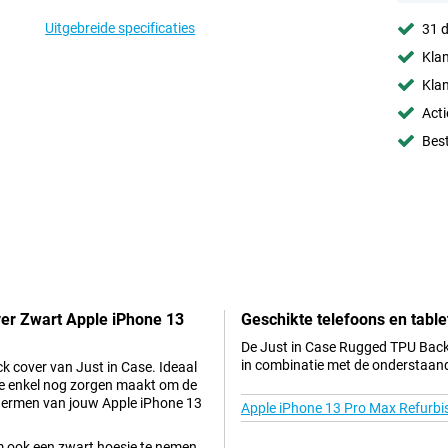
Uitgebreide specificaties
31 d
Klan
Klan
Acti
Best
ver Zwart Apple iPhone 13
Geschikte telefoons en table
De Just in Case Rugged TPU Back 
in combinatie met de onderstaand
ck cover van Just in Case. Ideaal
e je enkel nog zorgen maakt om de
schermen van jouw Apple iPhone 13
Apple iPhone 13 Pro Max Refurbi
om ook een zwart hoesje te nemen,