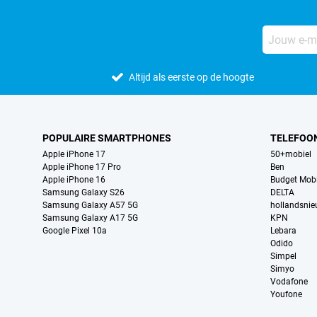
Altijd als eerste op de hoogte
POPULAIRE SMARTPHONES
TELEFOO
Apple iPhone 17
50+mobiel
Apple iPhone 17 Pro
Ben
Apple iPhone 16
Budget Mobi
Samsung Galaxy S26
DELTA
Samsung Galaxy A57 5G
hollandsni
Samsung Galaxy A17 5G
KPN
Google Pixel 10a
Lebara
Odido
Simpel
Simyo
Vodafone
Youfone