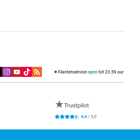
edia
Klantenservice
open
tot 23.59 uur
0
4,4
/ 5,0
4.4 sterren