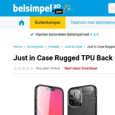
Buitenkansjes
Telefoon met abonneme
Klanten beoordelen Belsimpel met
4.4/5
Home
Accessoires
Hoesjes
Just-in-Case
Just in Case Rugge
Just in Case Rugged TPU Back 
Niet meer leverbaar
0 sterren
Nog geen reviews