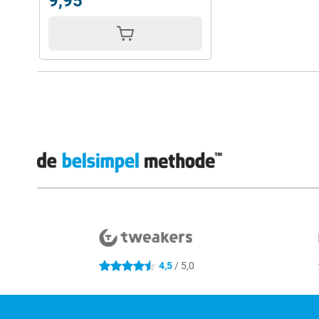
9,95
Externe winkelbeoordelingen
4,5
/ 5,0
4.5 sterren