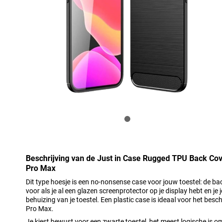
Beschrijving van de Just in Case Rugged TPU Back Co
Pro Max
Dit type hoesje is een no-nonsense case voor jouw toestel: de ba
voor als je al een glazen screenprotector op je display hebt en j
behuizing van je toestel. Een plastic case is ideaal voor het be
Pro Max.
Je kiest bewust voor een zwarte toestel, het meest logische is 