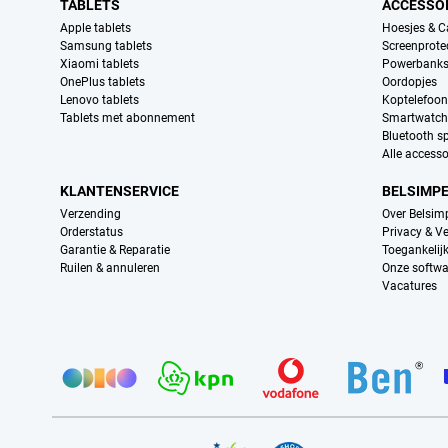
TABLETS
ACCESSO
Apple tablets
Hoesjes & C
Samsung tablets
Screenprote
Xiaomi tablets
Powerbank
OnePlus tablets
Oordopjes
Lenovo tablets
Koptelefoo
Tablets met abonnement
Smartwatch
Bluetooth s
Alle accesso
KLANTENSERVICE
BELSIMP
Verzending
Over Belsim
Orderstatus
Privacy & Ve
Garantie & Reparatie
Toegankelij
Ruilen & annuleren
Onze softwa
Vacatures
Provider partners
Certificaten, betaalmethoden, bezorgingsdienst partners