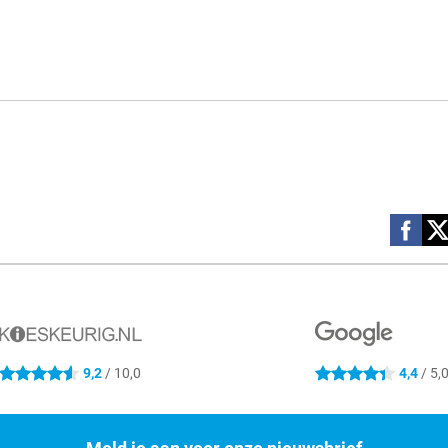
Social m
9,2
/ 10,0
4,4
/ 5,
4.6 sterren
4.4 sterren