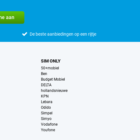
me aan
De beste aanbiedingen op een rijtje
SIM ONLY
50+mobiel
Ben
Budget Mobiel
DELTA
hollandsnieuwe
KPN
Lebara
Odido
Simpel
Simyo
Vodafone
Youfone