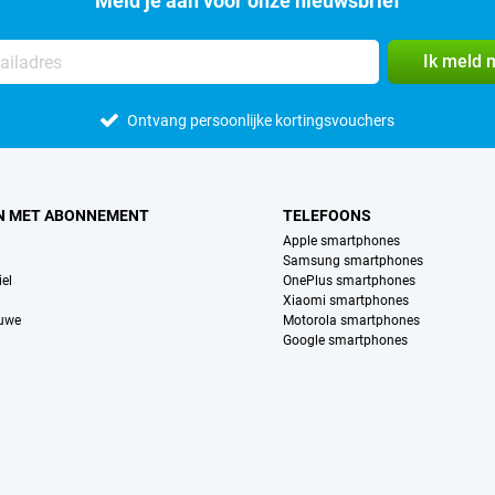
Meld je aan voor onze nieuwsbrief
Ik meld 
Ontvang persoonlijke kortingsvouchers
N MET ABONNEMENT
TELEFOONS
Apple smartphones
Samsung smartphones
el
OnePlus smartphones
Xiaomi smartphones
euwe
Motorola smartphones
Google smartphones