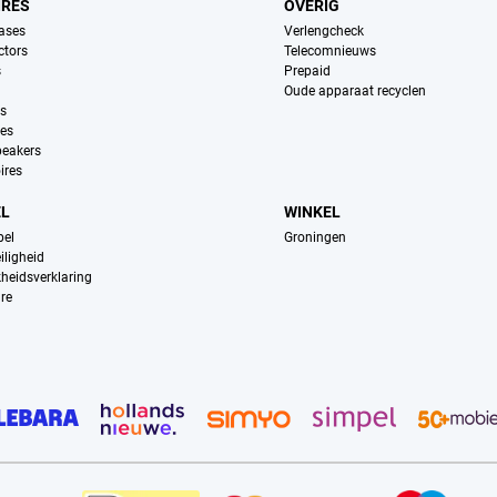
IRES
OVERIG
ases
Verlengcheck
ctors
Telecomnieuws
s
Prepaid
Oude apparaat recyclen
ns
es
peakers
ires
EL
WINKEL
pel
Groningen
iligheid
kheidsverklaring
re