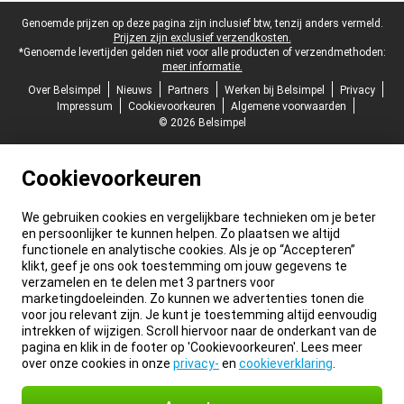
Juridische voettekst
Genoemde prijzen op deze pagina zijn inclusief btw, tenzij anders vermeld.
Prijzen zijn exclusief verzendkosten.
*Genoemde levertijden gelden niet voor alle producten of verzendmethoden:
meer informatie.
Over Belsimpel
Nieuws
Partners
Werken bij Belsimpel
Privacy
Impressum
Cookievoorkeuren
Algemene voorwaarden
© 2026 Belsimpel
Cookievoorkeuren
We gebruiken cookies en vergelijkbare technieken om je beter
en persoonlijker te kunnen helpen. Zo plaatsen we altijd
functionele en analytische cookies. Als je op “Accepteren”
klikt, geef je ons ook toestemming om jouw gegevens te
verzamelen en te delen met 3 partners voor
marketingdoeleinden. Zo kunnen we advertenties tonen die
voor jou relevant zijn. Je kunt je toestemming altijd eenvoudig
intrekken of wijzigen. Scroll hiervoor naar de onderkant van de
pagina en klik in de footer op 'Cookievoorkeuren'. Lees meer
over onze cookies in onze
privacy-
en
cookieverklaring
.