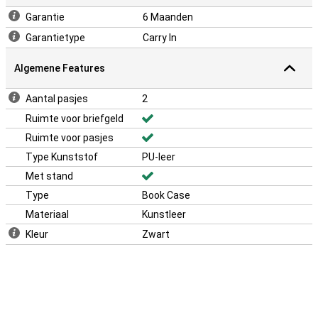
gemaakt van kunstleer en maakt daardoor geen gebruik van
Garantie
6 Maanden
dierlijke materialen.
Garantietype
Carry In
Algemene Features
Aantal pasjes
2
Ruimte voor briefgeld
Ruimte voor pasjes
Type Kunststof
PU-leer
Met stand
Type
Book Case
Materiaal
Kunstleer
Kleur
Zwart