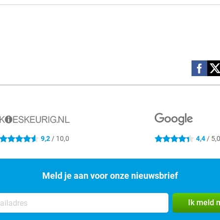
Social m
9,2
/ 10,0
4,4
/ 5,
4.6 sterren
4.4 sterren
Meld je aan voor onze nieuwsbrief
Ik meld 