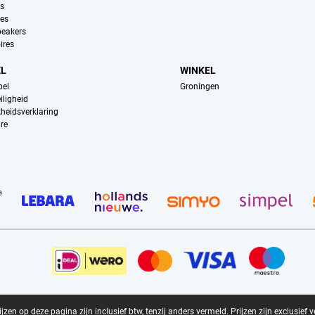
ns
es
peakers
ires
EL
WINKEL
pel
Groningen
iligheid
kheidsverklaring
re
zen op deze pagina zijn inclusief btw, tenzij anders vermeld.
Prijzen zijn exclusief 