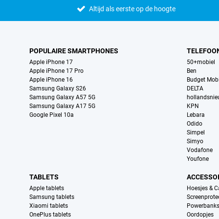
Altijd als eerste op de hoogte
POPULAIRE SMARTPHONES
TELEFOO
Apple iPhone 17
50+mobiel
Apple iPhone 17 Pro
Ben
Apple iPhone 16
Budget Mobi
Samsung Galaxy S26
DELTA
Samsung Galaxy A57 5G
hollandsni
Samsung Galaxy A17 5G
KPN
Google Pixel 10a
Lebara
Odido
Simpel
Simyo
Vodafone
Youfone
TABLETS
ACCESSO
Apple tablets
Hoesjes & C
Samsung tablets
Screenprote
Xiaomi tablets
Powerbank
OnePlus tablets
Oordopjes