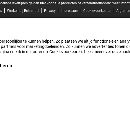
oemde levertijden gelden niet voor alle producten of verzendmethoden:
meer inform
rs
Werken bij Belsimpel
Privacy
Impressum
Cookievoorkeuren
Algemen
rsoonlijker te kunnen helpen. Zo plaatsen we altijd functionele en analyti
artners voor marketingdoeleinden. Zo kunnen we advertenties tonen die v
agina en klik in de footer op 'Cookievoorkeuren'. Lees meer over onze coo
eheren