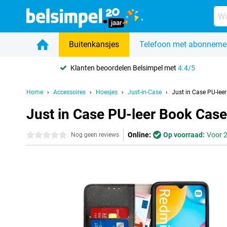
Buitenkansjes
Telefoon met abonneme
Klanten beoordelen Belsimpel met
4.4/5
Home
Accessoires
Hoesjes
Just-in-Case
Just in Case PU-le
Just in Case PU-leer Book Cas
Online:
Op voorraad:
Voor 2
0 sterren
Nog geen reviews