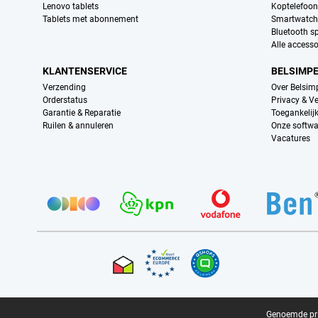
Lenovo tablets
Koptelefoo
Tablets met abonnement
Smartwatch
Bluetooth s
Alle accesso
KLANTENSERVICE
BELSIMP
Verzending
Over Belsim
Orderstatus
Privacy & Ve
Garantie & Reparatie
Toegankelij
Ruilen & annuleren
Onze softwa
Vacatures
Provider partners
Certificaten, betaalmethoden, bezorgingsdienst partners
Juridische voettekst
Genoemde prij