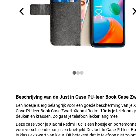
Beschrijving van de Just in Case PU-leer Book Case Z
Een hoesje is erg belangrijk voor een goede bescherming van je 
Case PU-leer Book Case Zwart Xiaomi Redmi 10c is je telefoon g
deuken en krassen. Zo gaat je telefoon lekker lang mee.
Deze case voor je Xiaomi Redmi 10c is een hoesje en portemonnee 
voor verschillende pasjes en briefgeld.De Just In Case PU-leer
is klassiek zwart van kleur. Dit betekent dat je telefoon niet zo o