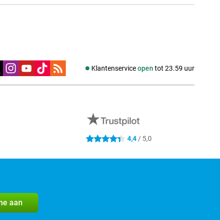
edia
Klantenservice
open
tot 23.59 uur
0
4,4
/ 5,0
4.4 sterren
me aan