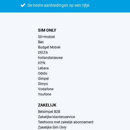
De beste aanbiedingen op een rijtje
SIM ONLY
50+mobiel
Ben
Budget Mobiel
DELTA
hollandsnieuwe
KPN
Lebara
Odido
Simpel
Simyo
Vodafone
Youfone
ZAKELIJK
Belsimpel B2B
Zakelijke klantenservice
Telefoons met zakelijk abonnement
Zakelijke Sim Only