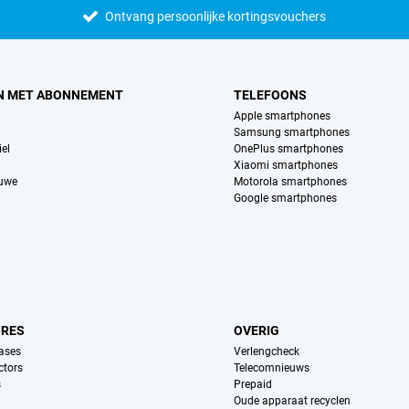
Ontvang persoonlijke kortingsvouchers
N MET ABONNEMENT
TELEFOONS
Apple smartphones
Samsung smartphones
el
OnePlus smartphones
Xiaomi smartphones
euwe
Motorola smartphones
Google smartphones
IRES
OVERIG
ases
Verlengcheck
ctors
Telecomnieuws
s
Prepaid
Oude apparaat recyclen