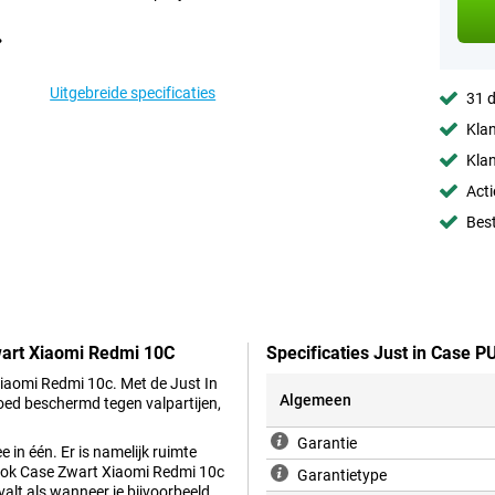
Uitgebreide specificaties
31 d
Klan
Klan
Acti
Best
wart Xiaomi Redmi 10C
Specificaties Just in Case 
Xiaomi Redmi 10c. Met de Just In
Algemeen
oed beschermd tegen valpartijen,
Garantie
in één. Er is namelijk ruimte
 Book Case Zwart Xiaomi Redmi 10c
Garantietype
pvalt als wanneer je bijvoorbeeld