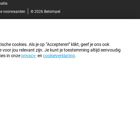
atie.
e voorwaarden
© 2026 Belsimpel
sche cookies. Als je op “Accepteren” klikt, geef je ons ook
oor jou relevant zijn. Je kunt je toestemming altijd eenvoudig
kies in onze
privacy-
en
cookieverklaring
.