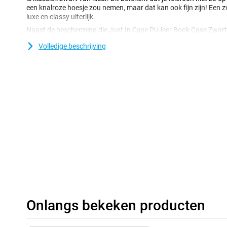
een knalroze hoesje zou nemen, maar dat kan ook fijn zijn! Een z
luxe en classy uiterlijk.
Naast de bescherming die Just In Case PU-leer Book Case Zwart 
ook een stijlvol hoesje omdat hij gemaakt is van leer! Zo voorko
Volledige beschrijving
10c en draag je tegelijkertijd een leuke accessoire!Kijk je graag ee
is dit hoesje ideaal! Hij heeft namelijk een stand, zodat je je telef
steeds vast hoeft te houden.
Je Xiaomi Redmi 10c is met dit hoesje goed beschermd, want hij 
Het gaat hier om PU-leer, wat er ook nog eens enorm luxe uitziet.
Onlangs bekeken producten