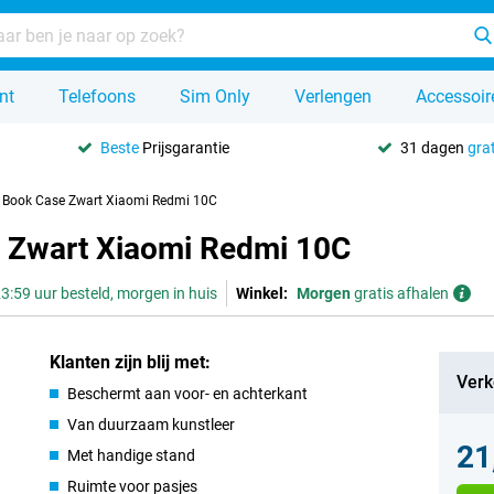
nt
Telefoons
Sim Only
Verlengen
Accessoir
Beste
Prijsgarantie
31 dagen
grat
er Book Case Zwart Xiaomi Redmi 10C
e Zwart Xiaomi Redmi 10C
3:59 uur besteld, morgen in huis
Winkel:
Morgen
gratis afhalen
Klanten zijn blij met:
Verk
Beschermt aan voor- en achterkant
Van duurzaam kunstleer
21
Met handige stand
Ruimte voor pasjes