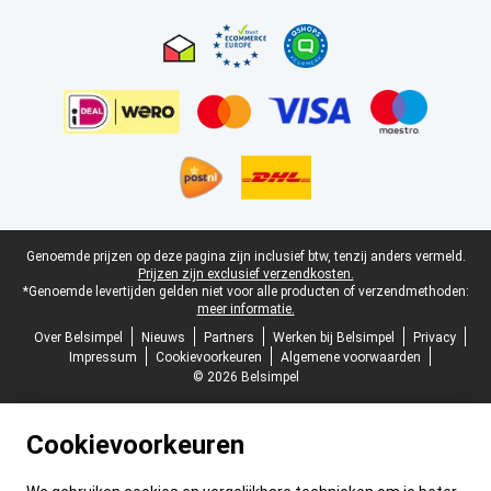
Certificaten, betaalmethoden, bezorgingsdienst partners
Juridische voettekst
Genoemde prijzen op deze pagina zijn inclusief btw, tenzij anders vermeld.
Prijzen zijn exclusief verzendkosten.
*Genoemde levertijden gelden niet voor alle producten of verzendmethoden:
meer informatie.
Over Belsimpel
Nieuws
Partners
Werken bij Belsimpel
Privacy
Impressum
Cookievoorkeuren
Algemene voorwaarden
© 2026 Belsimpel
Cookievoorkeuren