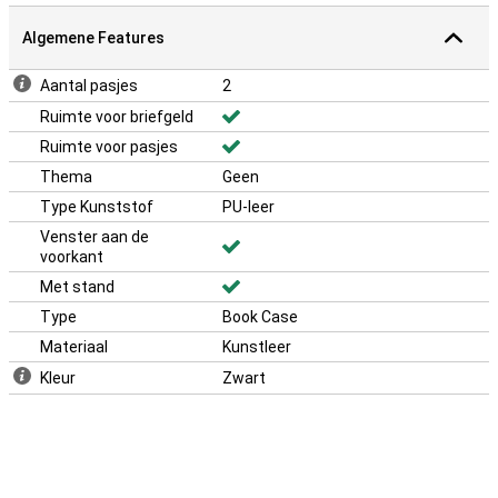
PU-leren case er stijlvol en premium uit. Dit geeft je toestel een
luxe uitstraling.
Algemene Features
Aantal pasjes
2
Ruimte voor briefgeld
Ruimte voor pasjes
Thema
Geen
Type Kunststof
PU-leer
Venster aan de
voorkant
Met stand
Type
Book Case
Materiaal
Kunstleer
Kleur
Zwart