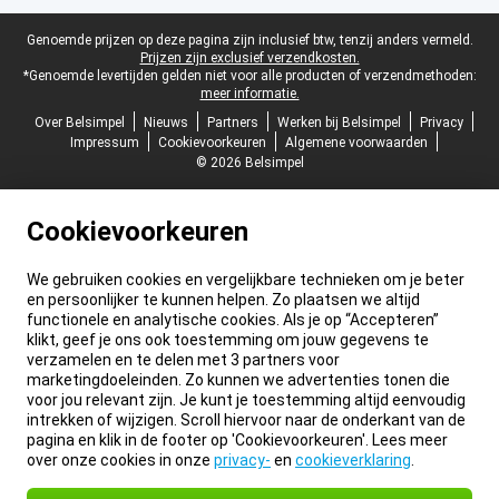
Juridische voettekst
Genoemde prijzen op deze pagina zijn inclusief btw, tenzij anders vermeld.
Prijzen zijn exclusief verzendkosten.
*Genoemde levertijden gelden niet voor alle producten of verzendmethoden:
meer informatie.
Over Belsimpel
Nieuws
Partners
Werken bij Belsimpel
Privacy
Impressum
Cookievoorkeuren
Algemene voorwaarden
© 2026 Belsimpel
Cookievoorkeuren
We gebruiken cookies en vergelijkbare technieken om je beter
en persoonlijker te kunnen helpen. Zo plaatsen we altijd
functionele en analytische cookies. Als je op “Accepteren”
klikt, geef je ons ook toestemming om jouw gegevens te
verzamelen en te delen met 3 partners voor
marketingdoeleinden. Zo kunnen we advertenties tonen die
voor jou relevant zijn. Je kunt je toestemming altijd eenvoudig
intrekken of wijzigen. Scroll hiervoor naar de onderkant van de
pagina en klik in de footer op 'Cookievoorkeuren'. Lees meer
over onze cookies in onze
privacy-
en
cookieverklaring
.