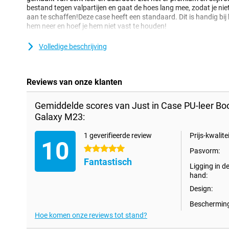
bestand tegen valpartijen en gaat de hoes lang mee, zodat je nie
aan te schaffen!Deze case heeft een standaard. Dit is handig bij h
hem neer en hoef je hem niet vast te houden!
Book cases komen in allerlei soorten en kleuren, maar ze hebben
Volledige beschrijving
bieden erg goede bescherming aan je telefoon. Alle zijden van je 
tegen krassen en deuken.Deze case is gemaakt van zogenaamd "ve
is een soort kunststof dat lijkt op écht leer, waardoor het hoesje ee
hier geen dieren voor gesneuveld!
Reviews van onze klanten
Gemiddelde scores van Just in Case PU-leer B
Galaxy M23:
1 geverifieerde review
Prijs-kwalitei
10
5 sterren
Pasvorm:
Fantastisch
Ligging in d
hand:
Design:
Bescherming
Hoe komen onze reviews tot stand?