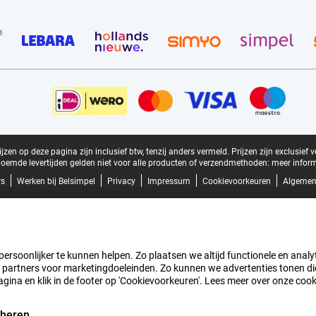
zen op deze pagina zijn inclusief btw, tenzij anders vermeld.
Prijzen zijn exclusief 
oemde levertijden gelden niet voor alle producten of verzendmethoden:
meer inform
rs
Werken bij Belsimpel
Privacy
Impressum
Cookievoorkeuren
Algemen
rsoonlijker te kunnen helpen. Zo plaatsen we altijd functionele en analyti
artners voor marketingdoeleinden. Zo kunnen we advertenties tonen die v
agina en klik in de footer op 'Cookievoorkeuren'. Lees meer over onze coo
eheren