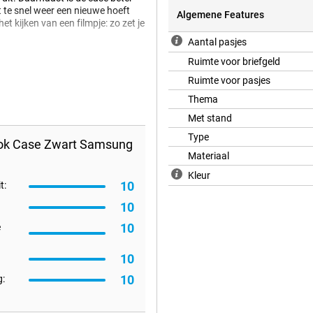
t te snel weer een nieuwe hoeft
Algemene Features
et kijken van een filmpje: zo zet je
Aantal pasjes
 allemaal één ding gemeen: ze
Ruimte voor briefgeld
toestel zijn namelijk beschermt
gan" leather, ofwel pu-leer. Dit
Ruimte voor pasjes
n luxe uiterlijk heeft. Toch zijn
Thema
Met stand
Type
ook Case Zwart Samsung
Materiaal
Kleur
10
t:
10
10
e
10
10
: