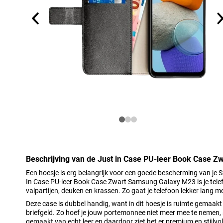
Beschrijving van de Just in Case PU-leer Book Case 
Een hoesje is erg belangrijk voor een goede bescherming van j
In Case PU-leer Book Case Zwart Samsung Galaxy M23 is je tel
valpartijen, deuken en krassen. Zo gaat je telefoon lekker lang m
Deze case is dubbel handig, want in dit hoesje is ruimte gemaakt 
briefgeld. Zo hoef je jouw portemonnee niet meer mee te nemen,
gemaakt van echt leer en daardoor ziet het er premium en stijlvol