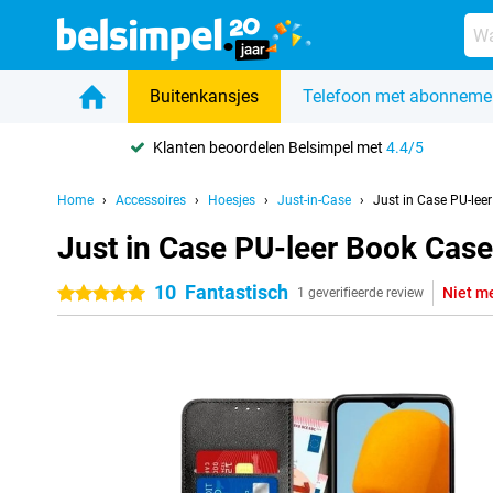
Buitenkansjes
Telefoon met abonneme
Klanten beoordelen Belsimpel met
4.4/5
Home
Accessoires
Hoesjes
Just-in-Case
Just in Case PU-le
Just in Case PU-leer Book Ca
10
Fantastisch
Niet m
5 sterren
1 geverifieerde review