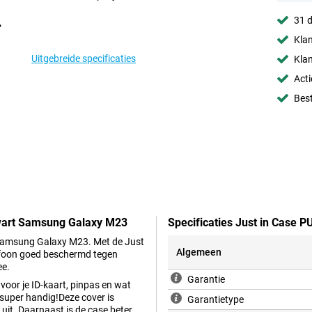
31 d
Klan
Uitgebreide specificaties
Klan
Acti
Best
Zwart Samsung Galaxy M23
Specificaties Just in Case
e Samsung Galaxy M23. Met de Just
Algemeen
efoon goed beschermd tegen
ee.
Garantie
voor je ID-kaart, pinpas en wat
 super handig!Deze cover is
Garantietype
 uit. Daarnaast is de case beter