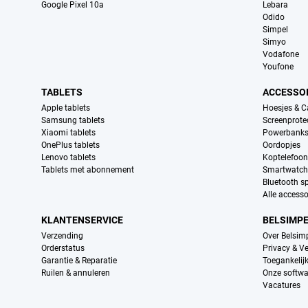
Google Pixel 10a
Lebara
Odido
Simpel
Simyo
Vodafone
Youfone
TABLETS
ACCESSO
Apple tablets
Hoesjes & C
Samsung tablets
Screenprote
Xiaomi tablets
Powerbank
OnePlus tablets
Oordopjes
Lenovo tablets
Koptelefoo
Tablets met abonnement
Smartwatch
Bluetooth s
Alle accesso
KLANTENSERVICE
BELSIMP
Verzending
Over Belsim
Orderstatus
Privacy & Ve
Garantie & Reparatie
Toegankelij
Ruilen & annuleren
Onze softwa
Vacatures