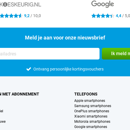
9,2
/ 10,0
4,4
/ 5,
4.6 sterren
4.4 sterren
Meld je aan voor onze nieuwsbrief
Ik meld 
Ontvang persoonlijke kortingsvouchers
N MET ABONNEMENT
TELEFOONS
Apple smartphones
Samsung smartphones
el
OnePlus smartphones
Xiaomi smartphones
euwe
Motorola smartphones
Google smartphones