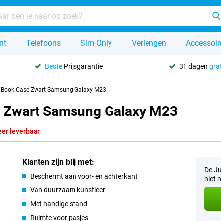
nt
Telefoons
Sim Only
Verlengen
Accessoir
Beste
Prijsgarantie
31 dagen
grat
er Book Case Zwart Samsung Galaxy M23
se Zwart Samsung Galaxy M23
eer leverbaar
Klanten zijn blij met:
De Ju
Beschermt aan voor- en achterkant
niet 
Van duurzaam kunstleer
Met handige stand
Ruimte voor pasjes