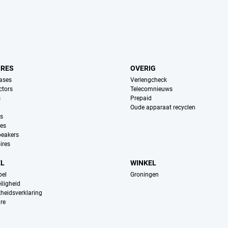
IRES
OVERIG
ases
Verlengcheck
ctors
Telecomnieuws
s
Prepaid
Oude apparaat recyclen
ns
es
peakers
ires
EL
WINKEL
pel
Groningen
iligheid
kheidsverklaring
re