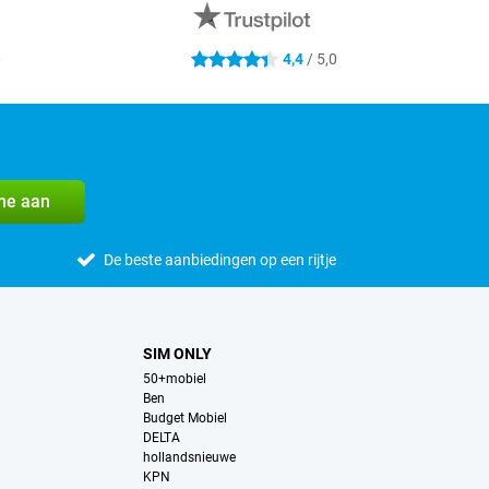
0
4,4
/ 5,0
4.4 sterren
me aan
De beste aanbiedingen op een rijtje
SIM ONLY
50+mobiel
Ben
Budget Mobiel
DELTA
hollandsnieuwe
KPN