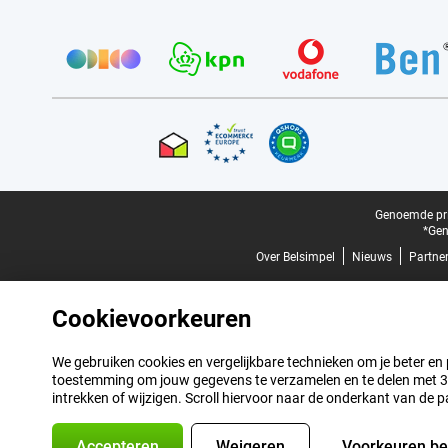
Provider partners
Certificaten, betaalmethoden, bezorgingsdienst partners
Juridische voettekst
Genoemde prij
*Gen
Over Belsimpel
Nieuws
Partne
Cookievoorkeuren
We gebruiken cookies en vergelijkbare technieken om je beter en pe
toestemming om jouw gegevens te verzamelen en te delen met 3 p
intrekken of wijzigen. Scroll hiervoor naar de onderkant van de p
Accepteren
Weigeren
Voorkeuren b