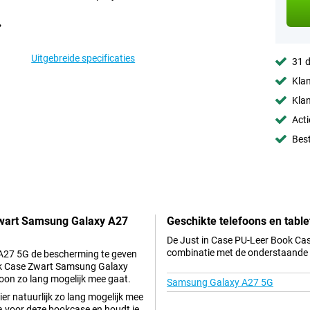
Uitgebreide specificaties
31 d
Klan
Klan
Acti
Best
Zwart Samsung Galaxy A27
Geschikte telefoons en table
De Just in Case PU-Leer Book Cas
combinatie met de onderstaande t
 A27 5G de bescherming te geven
Book Case Zwart Samsung Galaxy
foon zo lang mogelijk mee gaat.
Samsung Galaxy A27 5G
er natuurlijk zo lang mogelijk mee
Ga voor deze bookcase en houdt je