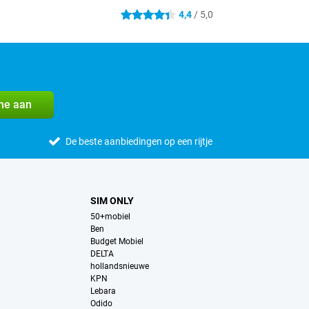
0
4,4
/ 5,0
4.4 sterren
me aan
De beste aanbiedingen op een rijtje
SIM ONLY
50+mobiel
Ben
Budget Mobiel
DELTA
hollandsnieuwe
KPN
Lebara
Odido