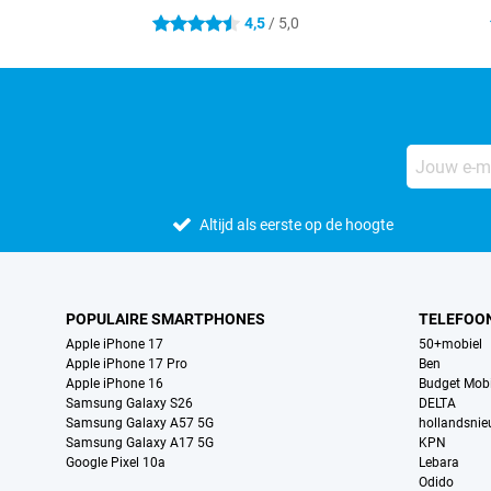
4,5
/ 5,0
4.5 sterren
Altijd als eerste op de hoogte
POPULAIRE SMARTPHONES
TELEFOO
Apple iPhone 17
50+mobiel
Apple iPhone 17 Pro
Ben
Apple iPhone 16
Budget Mobi
Samsung Galaxy S26
DELTA
Samsung Galaxy A57 5G
hollandsni
Samsung Galaxy A17 5G
KPN
Google Pixel 10a
Lebara
Odido