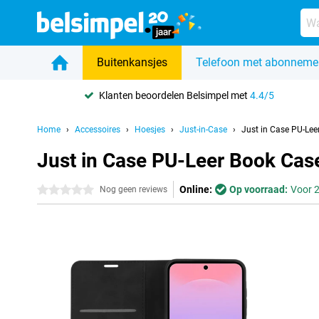
Buitenkansjes
Telefoon met abonneme
Klanten beoordelen Belsimpel met
4.4/5
Home
Accessoires
Hoesjes
Just-in-Case
Just in Case PU-Le
Just in Case PU-Leer Book Ca
Online:
Op voorraad:
Voor 2
0 sterren
Nog geen reviews