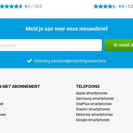
9,1
/ 10,0
4,4
/ 5,
4.6 sterren
4.4 sterren
Meld je aan voor onze nieuwsbrief
Ik meld 
Ontvang persoonlijke kortingsvouchers
N MET ABONNEMENT
TELEFOONS
Apple smartphones
Samsung smartphones
el
OnePlus smartphones
Xiaomi smartphones
euwe
Motorola smartphones
Google smartphones