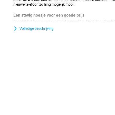
nieuwe telefoon zo lang mogelijk mooi!
Een stevig hoesje voor een goede prijs
Doordat het hoesje van kunststof gemaakt is, biedt dit optimale 
komt nog bij dat kunststof hoesjes vaak niet zo duur zijn als a
Volledige beschrijving
A27 5G is met dit hoesje goed beschermd, want hij is gemaakt va
om PU-leer, wat er ook nog eens luxe uitziet.
Altijd een betaalmogelijkheid tot je beschikking
Met wat extra ruimte voor je pasjes of wat briefgeld heb je altijd
al ben je je portemonnee vergeten of is de accu van je telefoon l
op een terrasje of in een winkel.