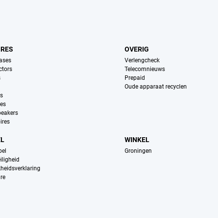
IRES
OVERIG
ases
Verlengcheck
ctors
Telecomnieuws
s
Prepaid
Oude apparaat recyclen
ns
es
peakers
ires
EL
WINKEL
pel
Groningen
iligheid
kheidsverklaring
re