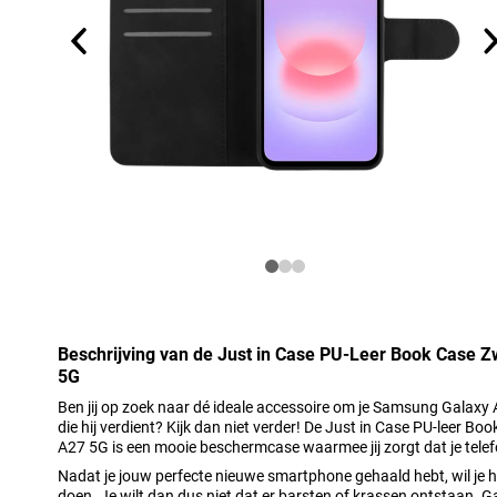
Beschrijving van de Just in Case PU-Leer Book Case 
5G
Ben jij op zoek naar dé ideale accessoire om je Samsung Galaxy
die hij verdient? Kijk dan niet verder! De Just in Case PU-leer 
A27 5G is een mooie beschermcase waarmee jij zorgt dat je tele
Nadat je jouw perfecte nieuwe smartphone gehaald hebt, wil je hi
doen. Je wilt dan dus niet dat er barsten of krassen ontstaan. 