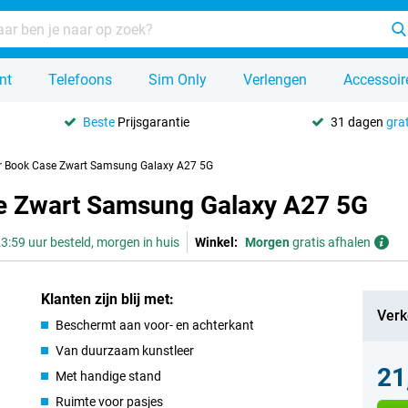
nt
Telefoons
Sim Only
Verlengen
Accessoir
Beste
Prijsgarantie
31 dagen
grat
er Book Case Zwart Samsung Galaxy A27 5G
se Zwart Samsung Galaxy A27 5G
3:59 uur besteld, morgen in huis
Winkel:
Morgen
gratis afhalen
Klanten zijn blij met:
Verk
Beschermt aan voor- en achterkant
Van duurzaam kunstleer
21
Met handige stand
Ruimte voor pasjes