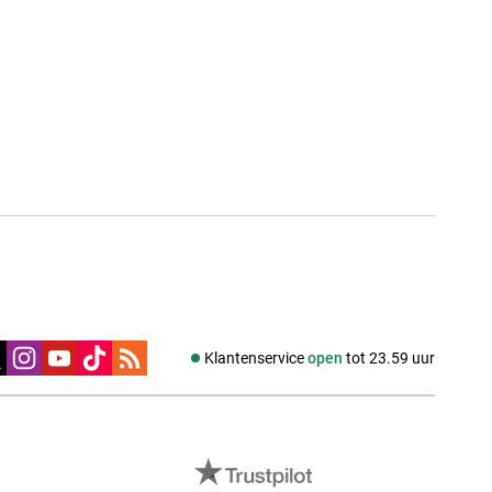
edia
Klantenservice
open
tot 23.59 uur