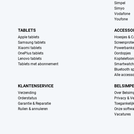
Simpel
Simyo
Vodafone
Youfone
TABLETS
ACCESSO
Apple tablets
Hoesjes & C
Samsung tablets
Screenprote
Xiaomi tablets
Powerbank
OnePlus tablets
Oordopjes
Lenovo tablets
Koptelefoo
Tablets met abonnement
Smartwatch
Bluetooth s
Alle accesso
KLANTENSERVICE
BELSIMP
Verzending
Over Belsim
Orderstatus
Privacy & Ve
Garantie & Reparatie
Toegankelij
Ruilen & annuleren
Onze softwa
Vacatures
Provider partners