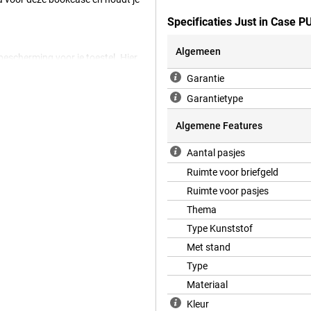
Specificaties Just in Case
Algemeen
bescherming voor je toestel. Hier
ndere hoesjes. Je Samsung Galaxy
Garantie
n stevig kunststof. Het gaat hier
Garantietype
Algemene Features
 een mogelijkheid tot betalen. Ook
Aantal pasjes
eeg, je kunt nog steeds afrekenen
Ruimte voor briefgeld
Ruimte voor pasjes
Thema
Type Kunststof
Met stand
Type
Materiaal
Kleur