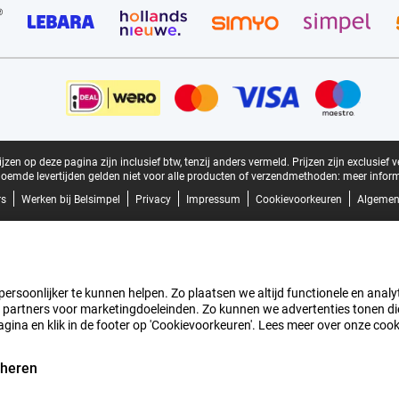
zen op deze pagina zijn inclusief btw, tenzij anders vermeld.
Prijzen zijn exclusief 
oemde levertijden gelden niet voor alle producten of verzendmethoden:
meer inform
rs
Werken bij Belsimpel
Privacy
Impressum
Cookievoorkeuren
Algemen
rsoonlijker te kunnen helpen. Zo plaatsen we altijd functionele en analyti
artners voor marketingdoeleinden. Zo kunnen we advertenties tonen die v
agina en klik in de footer op 'Cookievoorkeuren'. Lees meer over onze coo
eheren