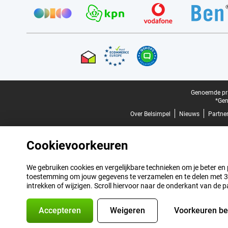
Certificaten, betaalmethoden, bezorgingsdienst partners
Juridische voettekst
Genoemde prij
*Gen
Over Belsimpel
Nieuws
Partne
Cookievoorkeuren
We gebruiken cookies en vergelijkbare technieken om je beter en pe
toestemming om jouw gegevens te verzamelen en te delen met 3 p
intrekken of wijzigen. Scroll hiervoor naar de onderkant van de p
Accepteren
Weigeren
Voorkeuren b