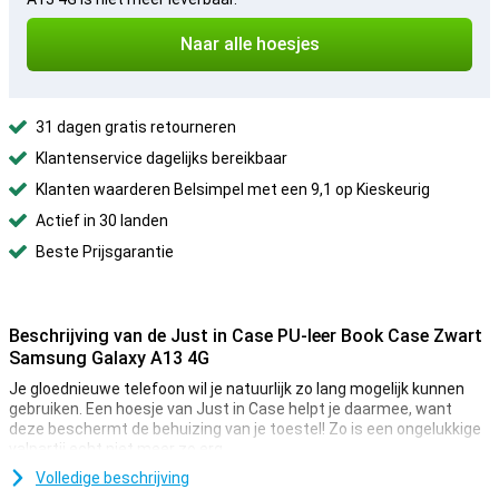
Naar alle hoesjes
31 dagen gratis retourneren
Klantenservice dagelijks bereikbaar
Klanten waarderen Belsimpel met een 9,1 op Kieskeurig
Actief in 30 landen
Beste Prijsgarantie
Beschrijving van de Just in Case PU-leer Book Case Zwart
Samsung Galaxy A13 4G
Je gloednieuwe telefoon wil je natuurlijk zo lang mogelijk kunnen
gebruiken. Een hoesje van Just in Case helpt je daarmee, want
deze beschermt de behuizing van je toestel! Zo is een ongelukkige
valpartij echt niet meer zo erg.
Wil je nog wel eens je portemonnee vergeten? Dit hoesje heeft
Volledige beschrijving
ruimte voor wat briefgeld en pasjes. Zo heb je altijd je belangrijke