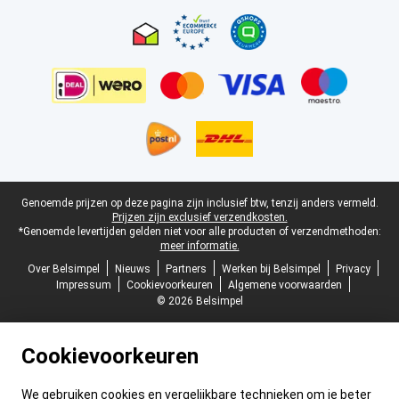
Certificaten, betaalmethoden, bezorgingsdienst partners
Juridische voettekst
Genoemde prijzen op deze pagina zijn inclusief btw, tenzij anders vermeld.
Prijzen zijn exclusief verzendkosten.
*Genoemde levertijden gelden niet voor alle producten of verzendmethoden:
meer informatie.
Over Belsimpel
Nieuws
Partners
Werken bij Belsimpel
Privacy
Impressum
Cookievoorkeuren
Algemene voorwaarden
© 2026 Belsimpel
Cookievoorkeuren
We gebruiken cookies en vergelijkbare technieken om je beter