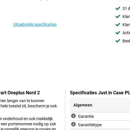
31 d
Klan
Uitgebreide specificaties
Klan
Acti
Best
wart Oneplus Nord 2
Specificaties Just in Case 
 hier langer van te kunnen
Algemeen
hele toestel zit, bescherm je ook
Garantie
 in onderhoud en ook makkelijk
er een portemonnee nodig op zak
Garantietype
n je namelijk gewoon je pasjes en