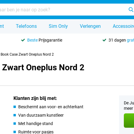
nt
Telefoons
Sim Only
Verlengen
Accessoir
Beste
Prijsgarantie
31 dagen
grat
r Book Case Zwart Oneplus Nord 2
e Zwart Oneplus Nord 2
Klanten zijn blij met:
De Ju
Beschermt aan voor- en achterkant
meer 
Van duurzaam kunstleer
Met handige stand
Ruimte voor pasjes