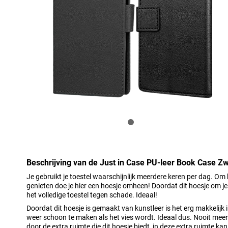
Beschrijving van de Just in Case PU-leer Book Case Z
Je gebruikt je toestel waarschijnlijk meerdere keren per dag. Om
genieten doe je hier een hoesje omheen! Doordat dit hoesje om je 
het volledige toestel tegen schade. Ideaal!
Doordat dit hoesje is gemaakt van kunstleer is het erg makkelijk
weer schoon te maken als het vies wordt. Ideaal dus. Nooit me
door de extra ruimte die dit hoesje biedt, in deze extra ruimte ka