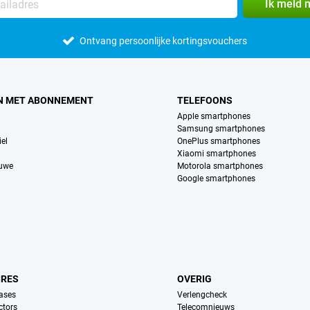
Ik meld 
Ontvang persoonlijke kortingsvouchers
N MET ABONNEMENT
TELEFOONS
Apple smartphones
Samsung smartphones
el
OnePlus smartphones
Xiaomi smartphones
euwe
Motorola smartphones
Google smartphones
IRES
OVERIG
ases
Verlengcheck
ctors
Telecomnieuws