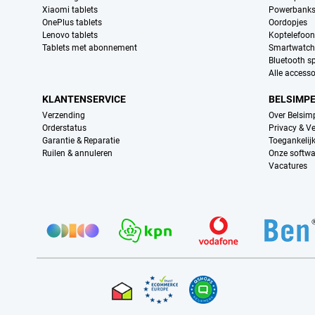
Xiaomi tablets
Powerbank
OnePlus tablets
Oordopjes
Lenovo tablets
Koptelefoo
Tablets met abonnement
Smartwatch
Bluetooth s
Alle accesso
KLANTENSERVICE
BELSIMP
Verzending
Over Belsim
Orderstatus
Privacy & Ve
Garantie & Reparatie
Toegankelij
Ruilen & annuleren
Onze softwa
Vacatures
Provider partners
Certificaten, betaalmethoden, bezorgingsdienst partners