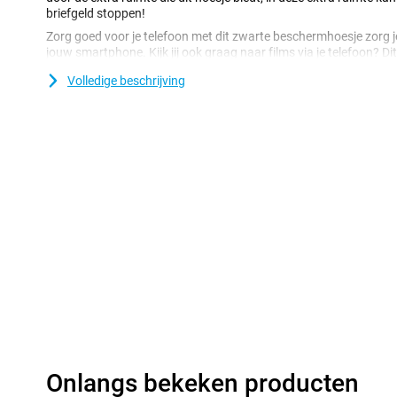
briefgeld stoppen!
Zorg goed voor je telefoon met dit zwarte beschermhoesje zorg j
jouw smartphone. Kijk jij ook graag naar films via je telefoon? Di
standaard en hierdoor je telefoon horizontaal neerzetten. Ideaal 
Volledige beschrijving
handen vrij te houden.
Onlangs bekeken producten