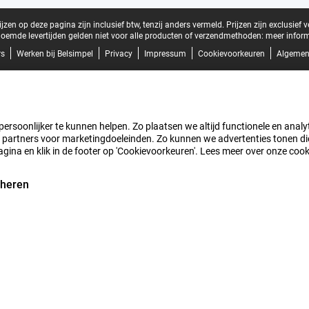
zen op deze pagina zijn inclusief btw, tenzij anders vermeld.
Prijzen zijn exclusief 
oemde levertijden gelden niet voor alle producten of verzendmethoden:
meer inform
rs
Werken bij Belsimpel
Privacy
Impressum
Cookievoorkeuren
Algemen
rsoonlijker te kunnen helpen. Zo plaatsen we altijd functionele en analyti
artners voor marketingdoeleinden. Zo kunnen we advertenties tonen die v
agina en klik in de footer op 'Cookievoorkeuren'. Lees meer over onze coo
eheren