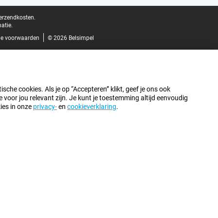
verzendkosten.
atie.
e voorwaarden
© 2026 Belsimpel
sche cookies. Als je op “Accepteren” klikt, geef je ons ook
oor jou relevant zijn. Je kunt je toestemming altijd eenvoudig
kies in onze
privacy-
en
cookieverklaring
.