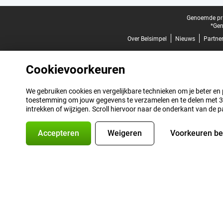
Juridische voettekst
Genoemde prij
*Gen
Over Belsimpel
Nieuws
Partne
Cookievoorkeuren
We gebruiken cookies en vergelijkbare technieken om je beter en pe
toestemming om jouw gegevens te verzamelen en te delen met 3 p
intrekken of wijzigen. Scroll hiervoor naar de onderkant van de p
Accepteren
Weigeren
Voorkeuren b