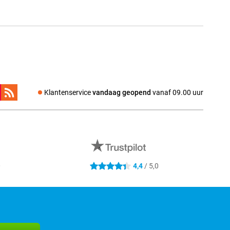
Klantenservice
vandaag geopend
vanaf 09.00 uur
0
4,4
/ 5,0
4.4 sterren