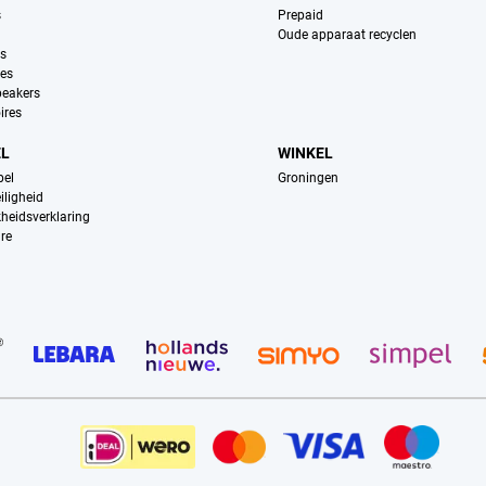
s
Prepaid
Oude apparaat recyclen
ns
es
peakers
ires
EL
WINKEL
pel
Groningen
iligheid
kheidsverklaring
re