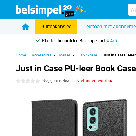
Buitenkansjes
Telefoon met abonneme
Klanten beoordelen Belsimpel met
4.4/5
Home
Accessoires
Hoesjes
Just-in-Case
Just in Case PU-lee
Just in Case PU-leer Book Cas
Niet meer leverbaar
0 sterren
Nog geen reviews