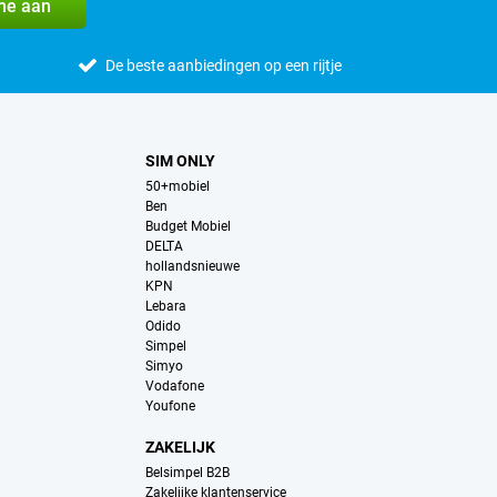
me aan
De beste aanbiedingen op een rijtje
SIM ONLY
50+mobiel
Ben
Budget Mobiel
DELTA
hollandsnieuwe
KPN
Lebara
Odido
Simpel
Simyo
Vodafone
Youfone
ZAKELIJK
Belsimpel B2B
Zakelijke klantenservice