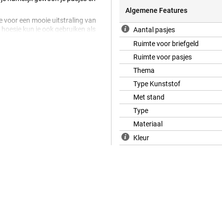
Algemene Features
e voor een mooie uitstraling van
t hoesje kun je ook gebruiken als
Aantal pasjes
voor het kijken naar films en om je
Ruimte voor briefgeld
Ruimte voor pasjes
Thema
Type Kunststof
Met stand
Type
Materiaal
Kleur