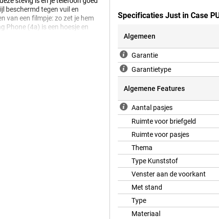
eze stevig is en je telefoon goed
ijl beschermd tegen vuil en
Specificaties Just in Case 
en van een filmpje: zo zet je hem
ng Phone (4a) is een hoesje en
es en briefgeld.
Algemeen
Garantie
oeft te legen? Dan is de Just in
Garantietype
ie! Deze is namelijk gemaakt van
 uit de hoek komt. Deze Just in
Algemene Features
met een klassieke zwarte kleur.
je telefoon goed beschermd!
Aantal pasjes
Ruimte voor briefgeld
Ruimte voor pasjes
Thema
Type Kunststof
Venster aan de voorkant
Met stand
Type
Materiaal