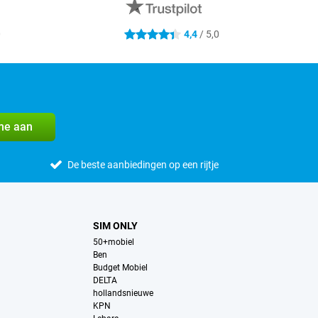
0
4,4
/ 5,0
4.4 sterren
me aan
De beste aanbiedingen op een rijtje
SIM ONLY
50+mobiel
Ben
Budget Mobiel
DELTA
hollandsnieuwe
KPN