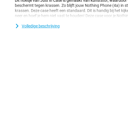
Dit hoesje van Just in Case is gemaakt van kunststof, waardoor d
beschermt tegen krassen. Zo blijft jouw Nothing Phone (4a) in st
krassen. Deze case heeft een standaard. Dit is handig bij het kijk
neer en hoef je hem niet vast te houden! Deze case voor je Nothi
portemonnee in één. Er is namelijk ruimte voor verschillende pasj
Volledige beschrijving
PU-leer
Ben jij op zoek naar een luxe case, zonder dat je je portemonnee h
Case PU-leer Book Case Zwart Nothing Phone (4a) een goede opt
PU-leer, wat lijkt en voelt als echt leer maar een stuk voordeliger
Case PU-leer Book Case Zwart Nothing Phone (4a) is een hoesje 
Dit geeft je Nothing Phone (4a) een mooie luxeuze look. Ook is 