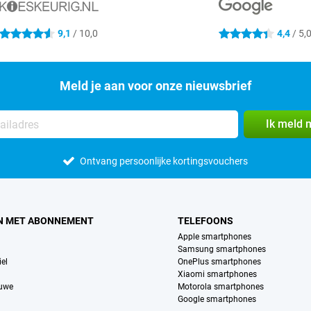
9,1
/ 10,0
4,4
/ 5,
4.6 sterren
4.4 sterren
Meld je aan voor onze nieuwsbrief
Ik meld 
Ontvang persoonlijke kortingsvouchers
N MET ABONNEMENT
TELEFOONS
Apple smartphones
Samsung smartphones
el
OnePlus smartphones
Xiaomi smartphones
euwe
Motorola smartphones
Google smartphones