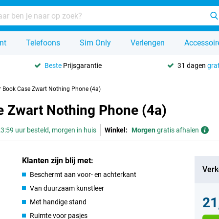
nt
Telefoons
Sim Only
Verlengen
Accessoir
Beste
Prijsgarantie
31 dagen
grat
r Book Case Zwart Nothing Phone (4a)
e Zwart Nothing Phone (4a)
3:59 uur besteld, morgen in huis
Winkel:
Morgen
gratis afhalen
Klanten zijn blij met:
Verk
Beschermt aan voor- en achterkant
Van duurzaam kunstleer
21
Met handige stand
Ruimte voor pasjes