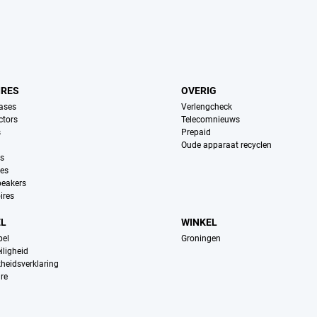
IRES
OVERIG
ases
Verlengcheck
ctors
Telecomnieuws
s
Prepaid
Oude apparaat recyclen
ns
es
peakers
ires
EL
WINKEL
pel
Groningen
iligheid
kheidsverklaring
re