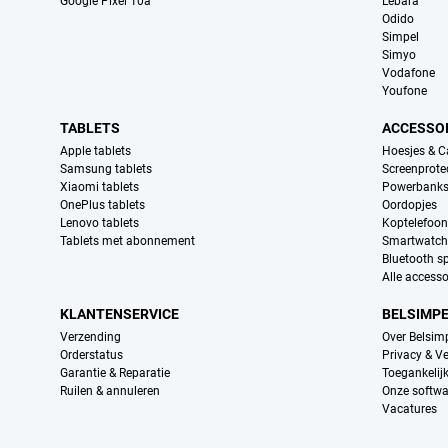
Google Pixel 10a
Lebara
Odido
Simpel
Simyo
Vodafone
Youfone
TABLETS
ACCESSO
Apple tablets
Hoesjes & C
Samsung tablets
Screenprote
Xiaomi tablets
Powerbank
OnePlus tablets
Oordopjes
Lenovo tablets
Koptelefoo
Tablets met abonnement
Smartwatch
Bluetooth s
Alle accesso
KLANTENSERVICE
BELSIMP
Verzending
Over Belsim
Orderstatus
Privacy & Ve
Garantie & Reparatie
Toegankelij
Ruilen & annuleren
Onze softwa
Vacatures