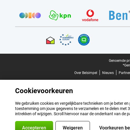
Provider partners
Certificaten, betaalmethoden, bezorgingsdienst partners
Juridische voettekst
Genoemde prij
*Gen
Over Belsimpel
Nieuws
Partne
Cookievoorkeuren
We gebruiken cookies en vergelijkbare technieken om je beter en pe
toestemming om jouw gegevens te verzamelen en te delen met 3 p
intrekken of wijzigen. Scroll hiervoor naar de onderkant van de p
Accepteren
Weigeren
Voorkeuren b