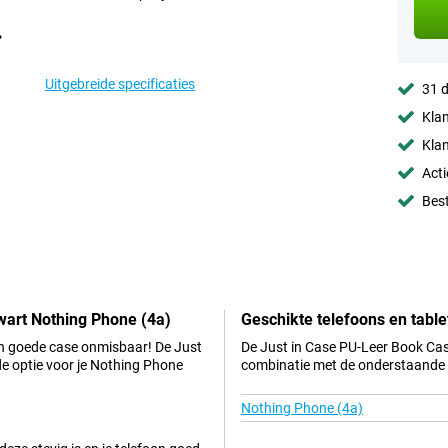
Uitgebreide specificaties
31 d
Klan
Klan
Acti
Best
wart Nothing Phone (4a)
Geschikte telefoons en table
een goede case onmisbaar! De Just
De Just in Case PU-Leer Book Cas
e optie voor je Nothing Phone
combinatie met de onderstaande t
Nothing Phone (4a)