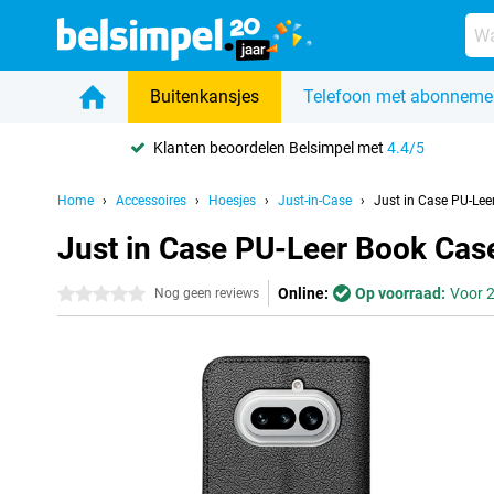
Buitenkansjes
Telefoon met abonneme
Klanten beoordelen Belsimpel met
4.4/5
Home
Accessoires
Hoesjes
Just-in-Case
Just in Case PU-Lee
Just in Case PU-Leer Book Cas
Online:
Op voorraad:
Voor 2
0 sterren
Nog geen reviews