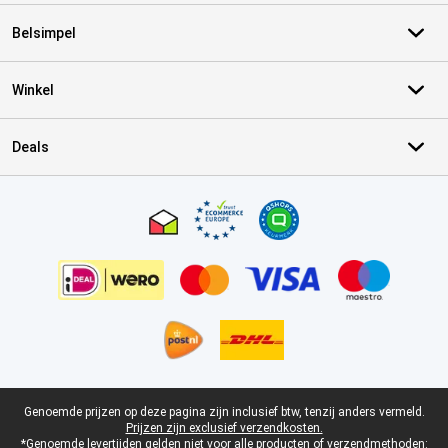
Belsimpel
Winkel
Deals
Certificaten, betaalmethoden, bezorgingsdienst partners
Juridische voettekst
Genoemde prijzen op deze pagina zijn inclusief btw, tenzij anders vermeld.
Prijzen zijn exclusief verzendkosten.
*Genoemde levertijden gelden niet voor alle producten of verzendmethoden: