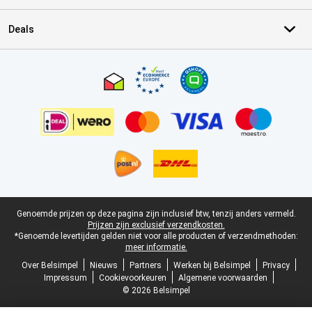
Deals
Certificaten, betaalmethoden, bezorgingsdienst partners
Juridische voettekst
Genoemde prijzen op deze pagina zijn inclusief btw, tenzij anders vermeld.
Prijzen zijn exclusief verzendkosten.
*Genoemde levertijden gelden niet voor alle producten of verzendmethoden:
meer informatie.
Over Belsimpel
Nieuws
Partners
Werken bij Belsimpel
Privacy
Impressum
Cookievoorkeuren
Algemene voorwaarden
© 2026 Belsimpel