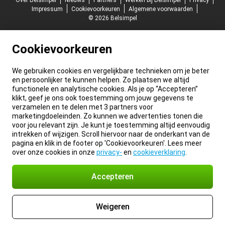
Over Belsimpel
Nieuws
Partners
Werken bij Belsimpel
Privacy
Impressum
Cookievoorkeuren
Algemene voorwaarden
© 2026 Belsimpel
Cookievoorkeuren
We gebruiken cookies en vergelijkbare technieken om je beter
en persoonlijker te kunnen helpen. Zo plaatsen we altijd
functionele en analytische cookies. Als je op “Accepteren”
klikt, geef je ons ook toestemming om jouw gegevens te
verzamelen en te delen met 3 partners voor
marketingdoeleinden. Zo kunnen we advertenties tonen die
voor jou relevant zijn. Je kunt je toestemming altijd eenvoudig
intrekken of wijzigen. Scroll hiervoor naar de onderkant van de
pagina en klik in de footer op 'Cookievoorkeuren'. Lees meer
over onze cookies in onze
privacy-
en
cookieverklaring
.
Accepteren
Weigeren