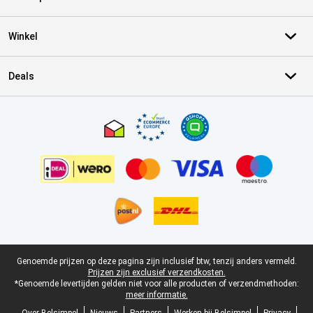
Winkel
Deals
Certificaten, betaalmethoden, bezorgingsdienst partners
Juridische voettekst
Genoemde prijzen op deze pagina zijn inclusief btw, tenzij anders vermeld.
Prijzen zijn exclusief verzendkosten.
*Genoemde levertijden gelden niet voor alle producten of verzendmethoden:
meer informatie.