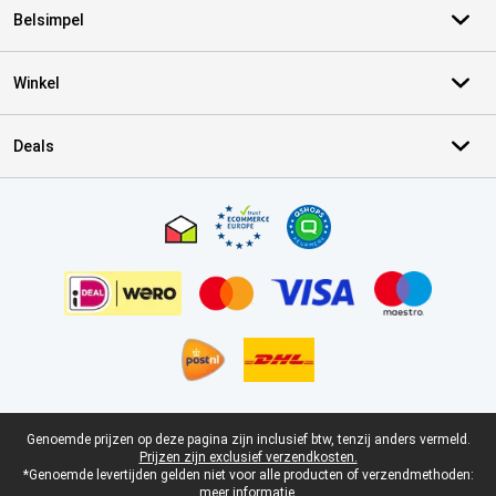
Belsimpel
Winkel
Deals
Certificaten, betaalmethoden, bezorgingsdienst partners
Juridische voettekst
Genoemde prijzen op deze pagina zijn inclusief btw, tenzij anders vermeld.
Prijzen zijn exclusief verzendkosten.
*Genoemde levertijden gelden niet voor alle producten of verzendmethoden:
meer informatie.