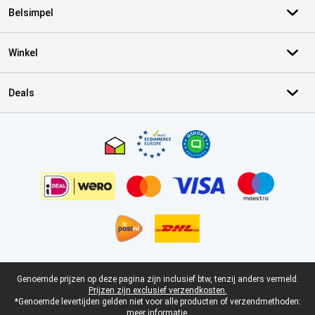
Belsimpel
Winkel
Deals
Certificaten, betaalmethoden, bezorgingsdienst partners
Juridische voettekst
Genoemde prijzen op deze pagina zijn inclusief btw, tenzij anders vermeld.
Prijzen zijn exclusief verzendkosten.
*Genoemde levertijden gelden niet voor alle producten of verzendmethoden:
meer informatie.