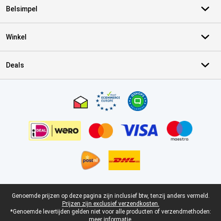
Belsimpel
Winkel
Deals
Certificaten, betaalmethoden, bezorgingsdienst partners
Juridische voettekst
Genoemde prijzen op deze pagina zijn inclusief btw, tenzij anders vermeld.
Prijzen zijn exclusief verzendkosten.
*Genoemde levertijden gelden niet voor alle producten of verzendmethoden:
meer informatie.