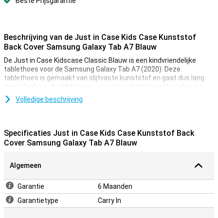
Beste Prijsgarantie
Beschrijving van de Just in Case Kids Case Kunststof
Back Cover Samsung Galaxy Tab A7 Blauw
De Just in Case Kidscase Classic Blauw is een kindvriendelijke
tablethoes voor de Samsung Galaxy Tab A7 (2020). Deze
tablethoes is gemaakt van slijtvaste kunststof en gaat dus lang
mee. Verder is de tabletcase robuust zodat hij goed beschermt
tegen vallen, stoten en krassen.
Volledige beschrijving
Deze Samsung Galaxy Tab A7-case heeft een handvat zodat je de
Samsung-tablet makkelijk kunt vasthouden. Het handvat gebruik je
ook als standaard zodat je de tablet in horizontale modus kunt
Specificaties Just in Case Kids Case Kunststof Back
neerzetten. Voor de knoppen en poorten zijn uitsparingen gemaakt
Cover Samsung Galaxy Tab A7 Blauw
zodat je die gemakkelijk kunt gebruiken.
Algemeen
Garantie
6 Maanden
Garantietype
Carry In