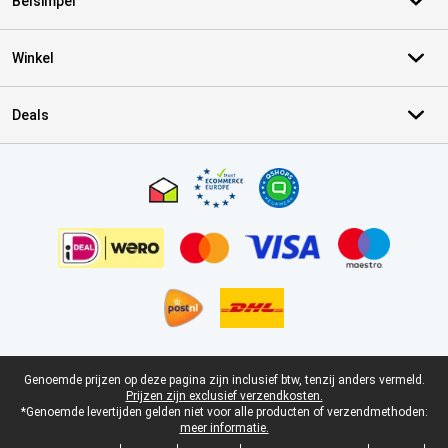
Belsimpel
Winkel
Deals
Certificaten, betaalmethoden, bezorgingsdienst partners
Juridische voettekst
Genoemde prijzen op deze pagina zijn inclusief btw, tenzij anders vermeld.
Prijzen zijn exclusief verzendkosten.
*Genoemde levertijden gelden niet voor alle producten of verzendmethoden:
meer informatie.