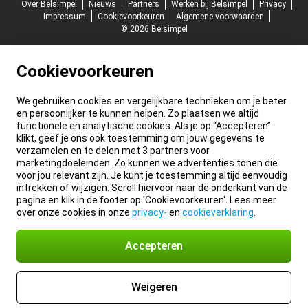
Over Belsimpel
Nieuws
Partners
Werken bij Belsimpel
Privacy
Impressum
Cookievoorkeuren
Algemene voorwaarden
© 2026 Belsimpel
Cookievoorkeuren
We gebruiken cookies en vergelijkbare technieken om je beter
en persoonlijker te kunnen helpen. Zo plaatsen we altijd
functionele en analytische cookies. Als je op “Accepteren”
klikt, geef je ons ook toestemming om jouw gegevens te
verzamelen en te delen met 3 partners voor
marketingdoeleinden. Zo kunnen we advertenties tonen die
voor jou relevant zijn. Je kunt je toestemming altijd eenvoudig
intrekken of wijzigen. Scroll hiervoor naar de onderkant van de
pagina en klik in de footer op 'Cookievoorkeuren'. Lees meer
over onze cookies in onze
privacy-
en
cookieverklaring
.
Accepteren
Weigeren