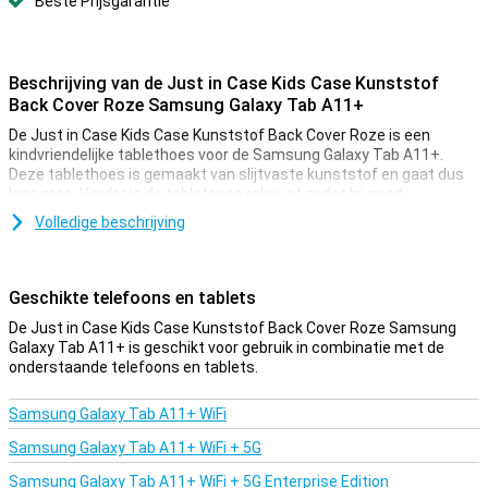
Beste Prijsgarantie
Beschrijving van de Just in Case Kids Case Kunststof
Back Cover Roze Samsung Galaxy Tab A11+
De Just in Case Kids Case Kunststof Back Cover Roze is een
kindvriendelijke tablethoes voor de Samsung Galaxy Tab A11+.
Deze tablethoes is gemaakt van slijtvaste kunststof en gaat dus
lang mee. Verder is de tabletcase robuust zodat hij goed
beschermt tegen vallen, stoten en krassen.
Volledige beschrijving
Handvat
Deze Samsung Galaxy Tab A11+-case heeft een handvat zodat je
Geschikte telefoons en tablets
de Samsung-tablet makkelijk kunt vasthouden. Het handvat
gebruik je ook als standaard zodat je de tablet in horizontale
De Just in Case Kids Case Kunststof Back Cover Roze Samsung
modus kunt neerzetten. Voor de knoppen en poorten zijn
Galaxy Tab A11+ is geschikt voor gebruik in combinatie met de
uitsparingen gemaakt zodat je die gemakkelijk kunt gebruiken.
onderstaande telefoons en tablets.
Samsung Galaxy Tab A11+ WiFi
Samsung Galaxy Tab A11+ WiFi + 5G
Samsung Galaxy Tab A11+ WiFi + 5G Enterprise Edition