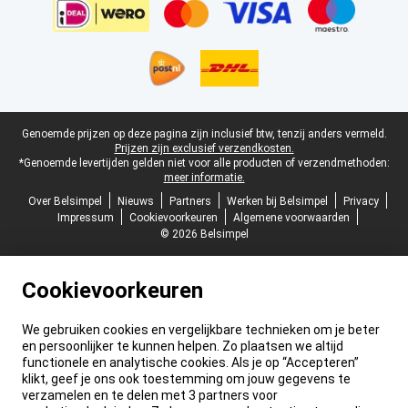
Juridische voettekst
Genoemde prijzen op deze pagina zijn inclusief btw, tenzij anders vermeld.
Prijzen zijn exclusief verzendkosten.
*Genoemde levertijden gelden niet voor alle producten of verzendmethoden:
meer informatie.
Over Belsimpel
Nieuws
Partners
Werken bij Belsimpel
Privacy
Impressum
Cookievoorkeuren
Algemene voorwaarden
© 2026 Belsimpel
Cookievoorkeuren
We gebruiken cookies en vergelijkbare technieken om je beter
en persoonlijker te kunnen helpen. Zo plaatsen we altijd
functionele en analytische cookies. Als je op “Accepteren”
klikt, geef je ons ook toestemming om jouw gegevens te
verzamelen en te delen met 3 partners voor