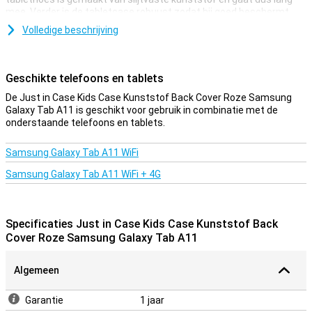
mee. Verder is de tabletcase robuust zodat hij goed beschermt
tegen vallen, stoten en krassen.
Volledige beschrijving
Handvat
Deze Samsung Galaxy Tab A11-case heeft een handvat zodat je de
Geschikte telefoons en tablets
Samsung-tablet makkelijk kunt vasthouden. Het handvat gebruik je
ook als standaard zodat je de tablet in horizontale modus kunt
De Just in Case Kids Case Kunststof Back Cover Roze Samsung
neerzetten. Voor de knoppen en poorten zijn uitsparingen gemaakt
Galaxy Tab A11 is geschikt voor gebruik in combinatie met de
zodat je die gemakkelijk kunt gebruiken.
onderstaande telefoons en tablets.
Samsung Galaxy Tab A11 WiFi
Samsung Galaxy Tab A11 WiFi + 4G
Specificaties Just in Case Kids Case Kunststof Back
Cover Roze Samsung Galaxy Tab A11
Algemeen
Garantie
1 jaar