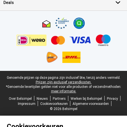
Deals
Certificaten, betaalmethoden, bezorgingsdienst partners
Juridische voettekst
Genoemde prijzen op deze pagina zijn inclusief btw, tenzij anders vermeld.
Prijzen zijn exclusief verzendkosten.
*Genoemde levertijden gelden niet voor alle producten of verzendmethoden:
meer informatie.
Over Belsimpel
Nieuws
Partners
Werken bij Belsimpel
Privacy
Impressum
Cookievoorkeuren
Algemene voorwaarden
© 2026 Belsimpel
Cookievoorkeuren