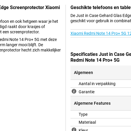
 Edge Screenprotector Xiaomi
Geschikte telefoons en table
De Just in Case Gehard Glas Edg
geschikt voor gebruik in combinat
lefoon en ook hetgeen waar je het
digd raakt door krasjes of
t een screenprotector.
Xiaomi Redmi Note 14 Pro+ 5G 
 Redmi Note 14 Pro+ 5G met deze
rm langer mooi blijft. De
enprotector hecht zich makkelijker
Specificaties Just in Case 
Redmi Note 14 Pro+ 5G
Algemeen
ng van de display van je Xiaomi
merk je bijna niet dat er een
Aantal in verpakking
Garantie
Algemene Features
Type
Materiaal
Kleur