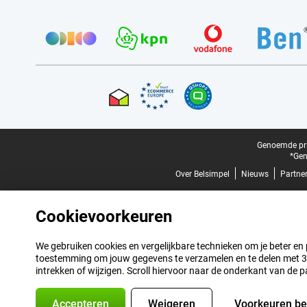
Provider partners
Certificaten, betaalmethoden, bezorgingsdienst partners
Juridische voettekst
Genoemde prij
*Gen
Over Belsimpel
Nieuws
Partne
Cookievoorkeuren
We gebruiken cookies en vergelijkbare technieken om je beter en pe
toestemming om jouw gegevens te verzamelen en te delen met 3 p
intrekken of wijzigen. Scroll hiervoor naar de onderkant van de p
Accepteren
Weigeren
Voorkeuren b