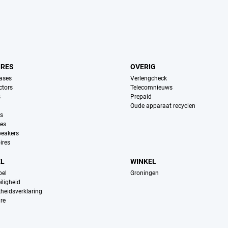
IRES
OVERIG
ases
Verlengcheck
ctors
Telecomnieuws
s
Prepaid
Oude apparaat recyclen
ns
es
peakers
ires
EL
WINKEL
pel
Groningen
iligheid
kheidsverklaring
re