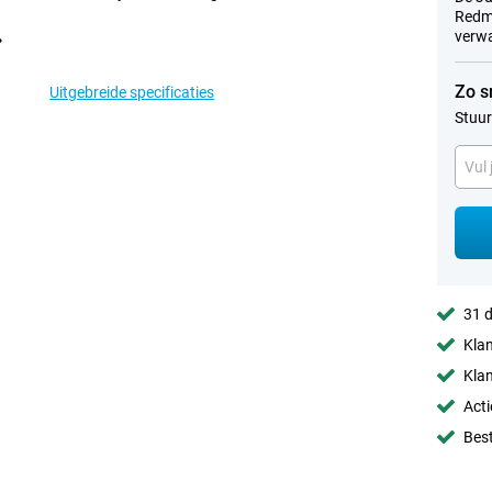
Redmi
verwa
Zo s
Uitgebreide specificaties
Stuur
31 d
Klan
Klan
Acti
Best