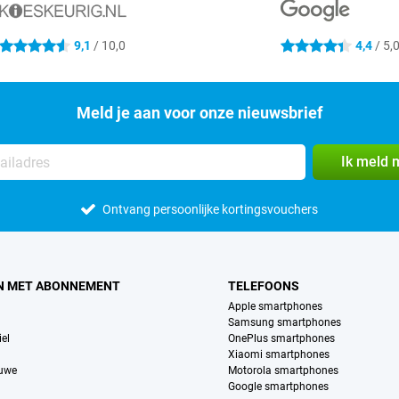
9,1
/ 10,0
4,4
/ 5,
4.6 sterren
4.4 sterren
Meld je aan voor onze nieuwsbrief
Ik meld 
Ontvang persoonlijke kortingsvouchers
N MET ABONNEMENT
TELEFOONS
Apple smartphones
Samsung smartphones
el
OnePlus smartphones
Xiaomi smartphones
euwe
Motorola smartphones
Google smartphones