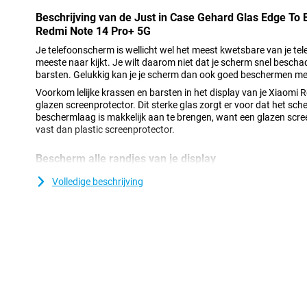
Beschrijving van de Just in Case Gehard Glas Edge To
Redmi Note 14 Pro+ 5G
Je telefoonscherm is wellicht wel het meest kwetsbare van je te
meeste naar kijkt. Je wilt daarom niet dat je scherm snel bescha
barsten. Gelukkig kan je je scherm dan ook goed beschermen me
Voorkom lelijke krassen en barsten in het display van je Xiaomi
glazen screenprotector. Dit sterke glas zorgt er voor dat het sche
beschermlaag is makkelijk aan te brengen, want een glazen scre
vast dan plastic screenprotector.
Bescherm alle randjes van je display
Een edge to edge screenprotector zorgt voor volledige beschermi
Volledige beschrijving
Redmi Note 14 Pro+ 5G en is bovendien mooi afgewerkt. Hierdoor 
screenprotector aanwezig is.