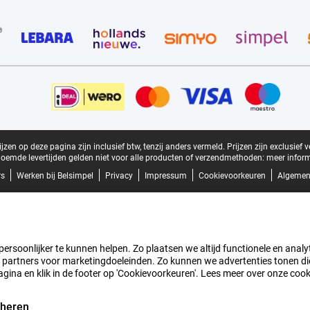
zen op deze pagina zijn inclusief btw, tenzij anders vermeld.
Prijzen zijn exclusief 
oemde levertijden gelden niet voor alle producten of verzendmethoden:
meer inform
rs
Werken bij Belsimpel
Privacy
Impressum
Cookievoorkeuren
Algemen
rsoonlijker te kunnen helpen. Zo plaatsen we altijd functionele en analyti
artners voor marketingdoeleinden. Zo kunnen we advertenties tonen die v
agina en klik in de footer op 'Cookievoorkeuren'. Lees meer over onze coo
eheren