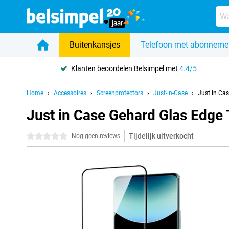
Buitenkansjes
Telefoon met abonneme
Klanten beoordelen Belsimpel met
4.4/5
Home
Accessoires
Screenprotectors
Just-in-Case
Just in Ca
Just in Case Gehard Glas Edge
Tijdelijk uitverkocht
0 sterren
Nog geen reviews