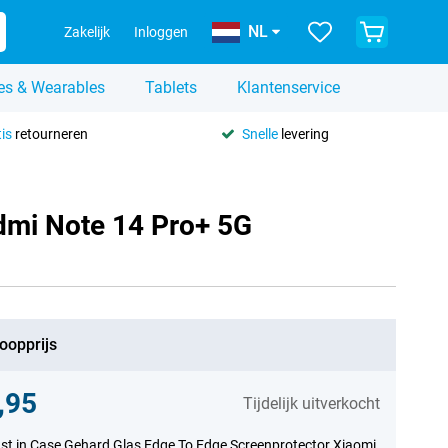
NL
Zakelijk
Inloggen
es & Wearables
Tablets
Klantenservice
is
retourneren
Snelle
levering
dmi Note 14 Pro+ 5G
oopprijs
,95
Tijdelijk uitverkocht
st in Case Gehard Glas Edge To Edge Screenprotector Xiaomi