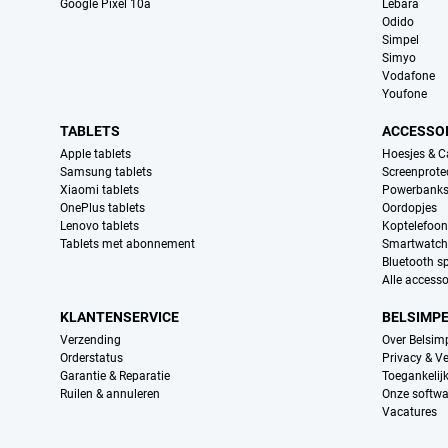
Google Pixel 10a
Lebara
Odido
Simpel
Simyo
Vodafone
Youfone
TABLETS
ACCESSO
Apple tablets
Hoesjes & C
Samsung tablets
Screenprote
Xiaomi tablets
Powerbank
OnePlus tablets
Oordopjes
Lenovo tablets
Koptelefoo
Tablets met abonnement
Smartwatch
Bluetooth s
Alle accesso
KLANTENSERVICE
BELSIMP
Verzending
Over Belsim
Orderstatus
Privacy & Ve
Garantie & Reparatie
Toegankelij
Ruilen & annuleren
Onze softwa
Vacatures