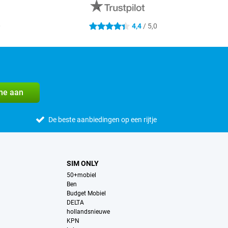
0
4,4
/ 5,0
4.4 sterren
me aan
De beste aanbiedingen op een rijtje
SIM ONLY
50+mobiel
Ben
Budget Mobiel
DELTA
hollandsnieuwe
KPN