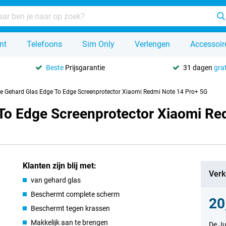
nt
Telefoons
Sim Only
Verlengen
Accessoir
Beste
Prijsgarantie
31 dagen
grat
se Gehard Glas Edge To Edge Screenprotector Xiaomi Redmi Note 14 Pro+ 5G
 To Edge Screenprotector Xiaomi Re
Klanten zijn blij met:
Verk
van gehard glas
Beschermt complete scherm
20
Beschermt tegen krassen
Makkelijk aan te brengen
De Ju